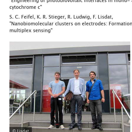
"Engineering of photobiovoltaic interfaces in mono-
cytochrome c"
S. C. Feifel, K. R. Stieger, R. Ludwig, F. Lisdat,
"Nanobiomolecular clusters on electrodes: Formation 
multiplex sensing"
© Lisdat