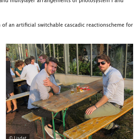
 and multylayer arrangements of photosystem I and
of an artificial switchable cascadic reactionscheme for
© Lisdat