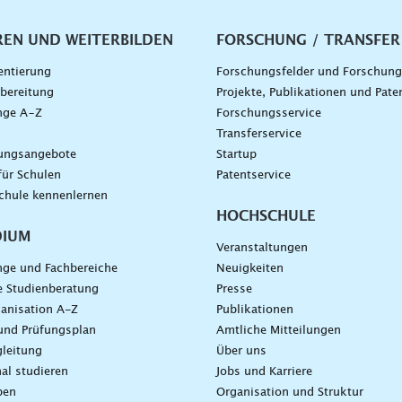
vigation
REN UND WEITERBILDEN
FORSCHUNG / TRANSFER
entierung
Forschungsfelder und Forschun
bereitung
Projekte, Publikationen und Pate
nge A–Z
Forschungsservice
g
Transferservice
dungsangebote
Startup
für Schulen
Patentservice
chule kennenlernen
HOCHSCHULE
DIUM
Veranstaltungen
nge und Fachbereiche
Neuigkeiten
e Studienberatung
Presse
anisation A-Z
Publikationen
und Prüfungsplan
Amtliche Mitteilungen
leitung
Über uns
nal studieren
Jobs und Karriere
ben
Organisation und Struktur