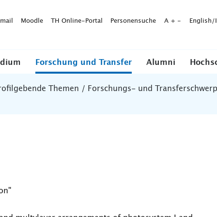
mail
Moodle
TH Online-Portal
Personensuche
A
+
-
English/
udium
Forschung und Transfer
Alumni
Hochs
rofilgebende Themen / Forschungs- und Transferschwer
on"