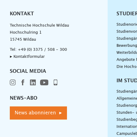
KONTAKT
Unterna
STUDIE
Studienori
Technische Hochschule Wildau
Studienvor
Hochschulring 1
Studiengä
15745 Wildau
Bewerbun
Tel:
+49 (0) 3375 / 508 - 300
Weiterbil
▸ Kontaktformular
Angebote 
Die Hochs
SOCIAL MEDIA
IM STU
Studiengä
NEWS-ABO
Allgemein
Studienorg
News abonnieren ▸
Stunden- 
Studienbeg
Internatio
Campusle