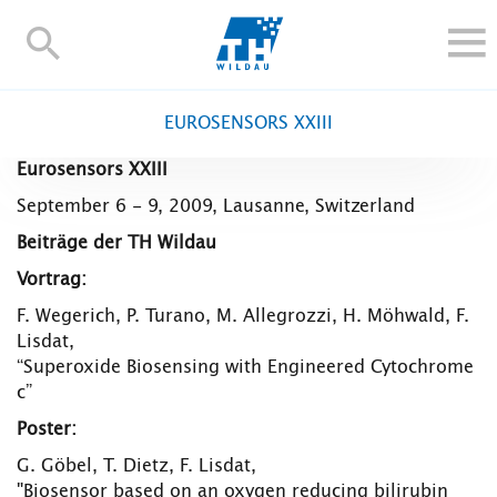
TH-
Wildau
STUDIEREN UND WEITERBILDEN
EUROSENSORS XXIII
IM STUDIUM
Eurosensors XXIII
FORSCHUNG UND TRANSFER
September 6 - 9, 2009, Lausanne, Switzerland
ALUMNI
Beiträge der TH Wildau
HOCHSCHULE
Vortrag:
INTERNATIONAL
F. Wegerich, P. Turano, M. Allegrozzi, H. Möhwald, F.
BESCHÄFTIGTE
Lisdat,
“Superoxide Biosensing with Engineered Cytochrome
Blogs
Kontakt und Anfahrt
Webmail
Moodle
c”
TH Online-Portal
Personensuche
English
Poster:
G. Göbel, T. Dietz, F. Lisdat,
"Biosensor based on an oxygen reducing bilirubin