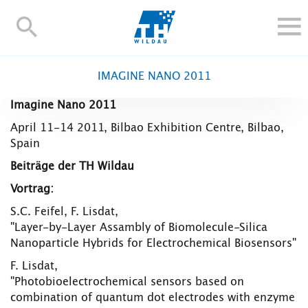
TH-
Wildau
STUDIEREN UND WEITERBILDEN
IMAGINE NANO 2011
IM STUDIUM
Imagine Nano 2011
FORSCHUNG UND TRANSFER
April 11-14 2011, Bilbao Exhibition Centre, Bilbao,
ALUMNI
Spain
HOCHSCHULE
Beiträge der TH Wildau
INTERNATIONAL
Vortrag:
BESCHÄFTIGTE
S.C. Feifel, F. Lisdat,
"Layer-by-Layer Assambly of Biomolecule-Silica
Blogs
Kontakt und Anfahrt
Webmail
Moodle
Nanoparticle Hybrids for Electrochemical Biosensors"
TH Online-Portal
Personensuche
English
F. Lisdat,
"Photobioelectrochemical sensors based on
combination of quantum dot electrodes with enzyme