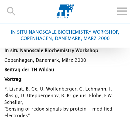
TH-
Wildau
STUDIEREN UND WEITERBILDEN
IN SITU NANOSCALE BIOCHEMISTRY WORKSHOP,
IM STUDIUM
COPENHAGEN, DÄNEMARK, MÄRZ 2000
FORSCHUNG UND TRANSFER
In situ Nanoscale Biochemistry Workshop
ALUMNI
Copenhagen, Dänemark, März 2000
HOCHSCHULE
Beitrag der TH Wildau
INTERNATIONAL
Vortrag:
BESCHÄFTIGTE
F. Lisdat, B. Ge, U. Wollenberger, C. Lehmann, I.
Blasig, D. Utepbergenov, B. Brigelius-Flohe, F.W.
Blogs
Kontakt und Anfahrt
Webmail
Moodle
Scheller,
TH Online-Portal
Personensuche
English
“Sensing of redox signals by protein – modified
electrodes“