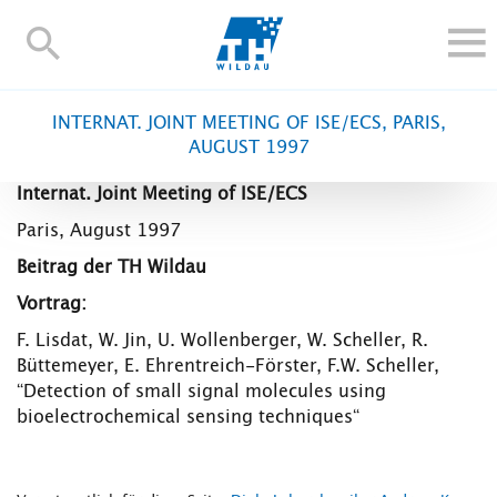
TH-
Wildau
STUDIEREN UND WEITERBILDEN
INTERNAT. JOINT MEETING OF ISE/ECS, PARIS,
IM STUDIUM
AUGUST 1997
FORSCHUNG UND TRANSFER
Internat. Joint Meeting of ISE/ECS
ALUMNI
Paris, August 1997
HOCHSCHULE
Beitrag der TH Wildau
INTERNATIONAL
Vortrag:
BESCHÄFTIGTE
F. Lisdat, W. Jin, U. Wollenberger, W. Scheller, R.
Büttemeyer, E. Ehrentreich-Förster, F.W. Scheller,
Blogs
Kontakt und Anfahrt
Webmail
Moodle
“Detection of small signal molecules using
TH Online-Portal
Personensuche
English
bioelectrochemical sensing techniques“