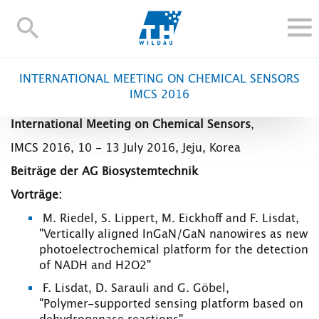
TH-
Wildau
STUDIEREN UND WEITERBILDEN
INTERNATIONAL MEETING ON CHEMICAL SENSORS
IM STUDIUM
IMCS 2016
FORSCHUNG UND TRANSFER
International Meeting on Chemical Sensors
,
ALUMNI
IMCS 2016, 10 - 13 July 2016, Jeju, Korea
HOCHSCHULE
Beiträge der AG Biosystemtechnik
INTERNATIONAL
Vorträge:
BESCHÄFTIGTE
M. Riedel, S. Lippert, M. Eickhoff and F. Lisdat,
"Vertically aligned InGaN/GaN nanowires as new
Blogs
Kontakt und Anfahrt
Webmail
Moodle
photoelectrochemical platform for the detection
TH Online-Portal
Personensuche
English
of NADH and H2O2"
F. Lisdat, D. Sarauli and G. Göbel,
"Polymer-supported sensing platform based on