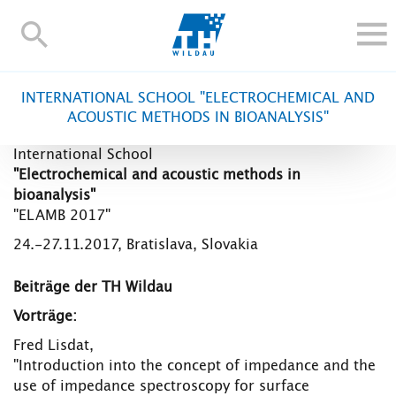
TH-
Wildau
STUDIEREN UND WEITERBILDEN
INTERNATIONAL SCHOOL "ELECTROCHEMICAL AND
IM STUDIUM
ACOUSTIC METHODS IN BIOANALYSIS"
FORSCHUNG UND TRANSFER
International School
ALUMNI
"Electrochemical and acoustic methods in
bioanalysis"
HOCHSCHULE
"ELAMB 2017"
INTERNATIONAL
24.-27.11.2017, Bratislava, Slovakia
BESCHÄFTIGTE
Beiträge der TH Wildau
Blogs
Kontakt und Anfahrt
Webmail
Moodle
Vorträge:
TH Online-Portal
Personensuche
English
Fred Lisdat,
"Introduction into the concept of impedance and the
use of impedance spectroscopy for surface