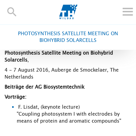
TH-
Wildau
STUDIEREN UND WEITERBILDEN
PHOTOSYNTHESIS SATELLITE MEETING ON
IM STUDIUM
BIOHYBRID SOLARCELLS
FORSCHUNG UND TRANSFER
Photosynthesis Satellite Meeting on Biohybrid
ALUMNI
Solarcells
,
HOCHSCHULE
4 - 7 August 2016, Auberge de Smockelaer, The
Netherlands
INTERNATIONAL
Beiträge der AG Biosystemtechnik
BESCHÄFTIGTE
Vorträge:
Blogs
Kontakt und Anfahrt
Webmail
Moodle
F. Lisdat, (keynote lecture)
TH Online-Portal
Personensuche
English
"Coupling photosystem I with electrodes by
means of protein and aromatic compounds"