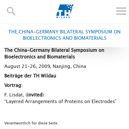
TH-
Wildau
STUDIEREN UND WEITERBILDEN
THE CHINA-GERMANY BILATERAL SYMPOSIUM ON
IM STUDIUM
BIOELECTRONICS AND BIOMATERIALS
FORSCHUNG UND TRANSFER
The China-Germany Bilateral Symposium on
ALUMNI
Bioelectronics and Biomaterials
HOCHSCHULE
August 21-26, 2009, Nanjing, China
INTERNATIONAL
Beiträge der TH Wildau
BESCHÄFTIGTE
Vortrag:
F. Lisdat, (
invited
)
Blogs
Kontakt und Anfahrt
Webmail
Moodle
“Layered Arrangements of Proteins on Electrodes”
TH Online-Portal
Personensuche
English
Verantwortlich für diese Seite: