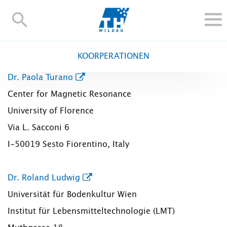
TH-
Wildau
STUDIEREN UND WEITERBILDEN
KOORPERATIONEN
IM STUDIUM
Dr. Paola Turano
FORSCHUNG UND TRANSFER
Center for Magnetic Resonance
ALUMNI
University of Florence
HOCHSCHULE
Via L. Sacconi 6
INTERNATIONAL
I-50019 Sesto Fiorentino, Italy
BESCHÄFTIGTE
Blogs
Kontakt und Anfahrt
Webmail
Moodle
Dr. Roland Ludwig
TH Online-Portal
Personensuche
English
Universität für Bodenkultur Wien
Institut für Lebensmitteltechnologie (LMT)