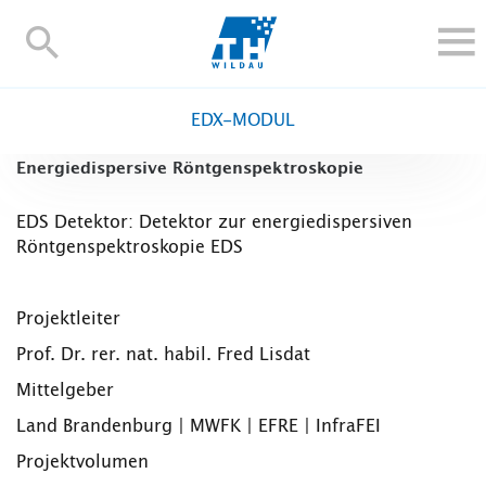
TH-
Wildau
STUDIEREN UND WEITERBILDEN
EDX-MODUL
IM STUDIUM
Energiedispersive Röntgenspektro­skopie
FORSCHUNG UND TRANSFER
ALUMNI
EDS Detektor: Detektor zur energiedispersiven
Röntgenspektroskopie EDS
HOCHSCHULE
INTERNATIONAL
BESCHÄFTIGTE
Projektleiter
Prof. Dr. rer. nat. habil. Fred Lisdat
Blogs
Kontakt und Anfahrt
Webmail
Moodle
Mittelgeber
TH Online-Portal
Personensuche
English
Land Brandenburg | MWFK | EFRE | InfraFEI
Projektvolumen