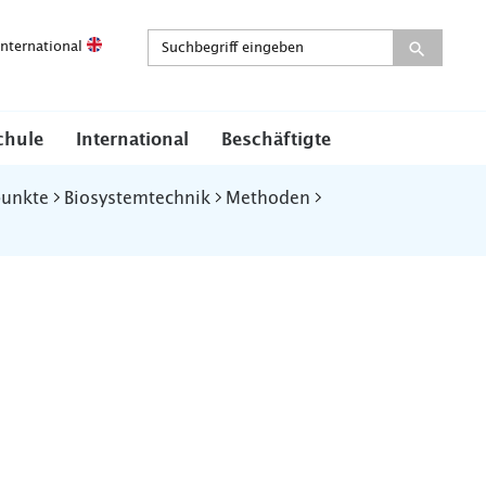
International
chule
International
Beschäftigte
punkte
Biosystemtechnik
Methoden