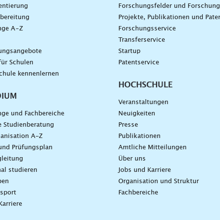
entierung
Forschungsfelder und Forschun
bereitung
Projekte, Publikationen und Pate
nge A–Z
Forschungsservice
g
Transferservice
dungsangebote
Startup
für Schulen
Patentservice
chule kennenlernen
HOCHSCHULE
DIUM
Veranstaltungen
nge und Fachbereiche
Neuigkeiten
e Studienberatung
Presse
anisation A-Z
Publikationen
und Prüfungsplan
Amtliche Mitteilungen
leitung
Über uns
nal studieren
Jobs und Karriere
ben
Organisation und Struktur
sport
Fachbereiche
Karriere