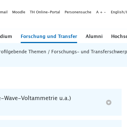
mail
Moodle
TH Online-Portal
Personensuche
A
+
-
English/
udium
Forschung und Transfer
Alumni
Hochs
rofilgebende Themen / Forschungs- und Transferschwer
e-Wave-Voltammetrie u.a.)