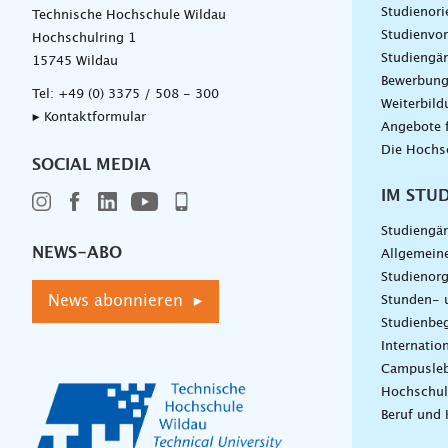
Studienori
Technische Hochschule Wildau
Studienvor
Hochschulring 1
Studiengä
15745 Wildau
Bewerbun
Tel:
+49 (0) 3375 / 508 - 300
Weiterbil
▸ Kontaktformular
Angebote 
Die Hochs
SOCIAL MEDIA
IM STU
Studiengä
NEWS-ABO
Allgemein
Studienorg
News abonnieren ▸
Stunden- 
Studienbeg
Internatio
Campusle
Hochschul
Beruf und 