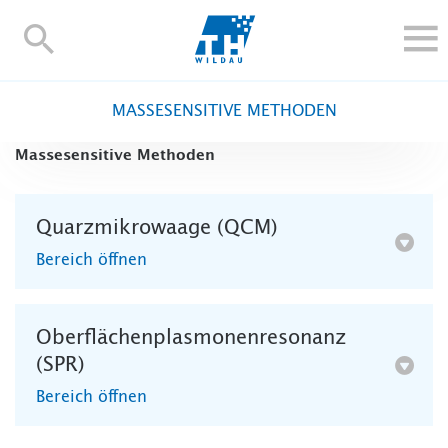
TH-
Wildau
STUDIEREN UND WEITERBILDEN
MASSESENSITIVE METHODEN
IM STUDIUM
Massesensitive Methoden
FORSCHUNG UND TRANSFER
ALUMNI
Quarzmikrowaage (QCM)
HOCHSCHULE
Bereich öffnen
INTERNATIONAL
BESCHÄFTIGTE
Blogs
Kontakt und Anfahrt
Webmail
Moodle
Oberflächenplasmonenresonanz
(SPR)
TH Online-Portal
Personensuche
English
Bereich öffnen