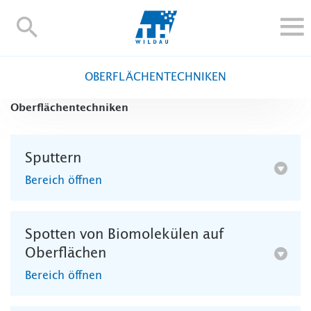
TH-
Wildau
STUDIEREN UND WEITERBILDEN
OBERFLÄCHENTECHNIKEN
IM STUDIUM
Oberflächentechniken
FORSCHUNG UND TRANSFER
ALUMNI
Sputtern
HOCHSCHULE
Bereich öffnen
INTERNATIONAL
BESCHÄFTIGTE
Blogs
Kontakt und Anfahrt
Webmail
Moodle
Spotten von Biomolekülen auf
Oberflächen
TH Online-Portal
Personensuche
English
Bereich öffnen