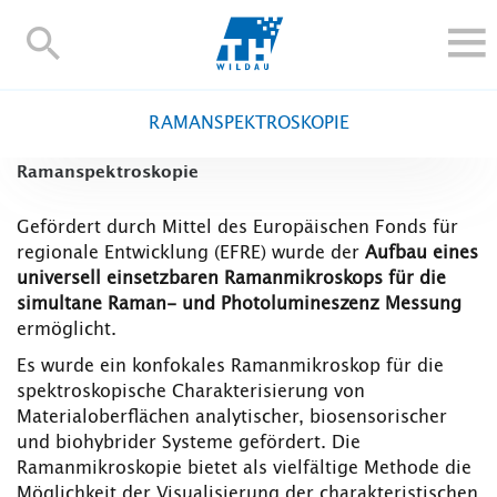
TH-
Wildau
STUDIEREN UND WEITERBILDEN
RAMANSPEKTROSKOPIE
IM STUDIUM
Ramanspektroskopie
FORSCHUNG UND TRANSFER
ALUMNI
Gefördert durch Mittel des Europäischen Fonds für
regionale Entwicklung (EFRE) wurde der
HOCHSCHULE
Aufbau eines
universell einsetzbaren Ramanmikroskops für die
INTERNATIONAL
simultane Raman- und Photolumineszenz Messung
BESCHÄFTIGTE
ermöglicht.
Es wurde ein konfokales Ramanmikroskop für die
Blogs
Kontakt und Anfahrt
Webmail
Moodle
spektroskopische Charakterisierung von
TH Online-Portal
Personensuche
English
Materialoberflächen analytischer, biosensorischer
und biohybrider Systeme gefördert. Die
Ramanmikroskopie bietet als vielfältige Methode die
Möglichkeit der Visualisierung der charakteristischen