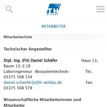
TH-
Wildau
STUDIEREN UND WEITERBILDEN
MITARBEITER
IM STUDIUM
Mitarbeiterliste
FORSCHUNG UND TRANSFER
ALUMNI
Technischer Angestellter
HOCHSCHULE
Dipl. Ing. (FH) Daniel Schäfer
Haus 13,
INTERNATIONAL
Raum 13-2.18
BESCHÄFTIGTE
Laboringenieur -Biosystemtechnik- Tel.:
03375 508 134
Blogs
Kontakt und Anfahrt
Webmail
Moodle
daniel.schaefer[at]th-wildau.de
Fax:
TH Online-Portal
Personensuche
English
03375 508 578
Wissenschaftliche Mitarbeiterinnen und
Mitarbeiter