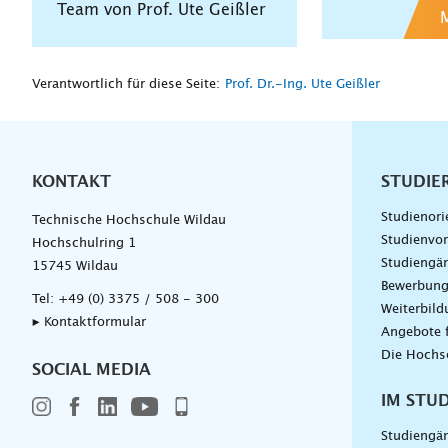
Team von Prof. Ute Geißler
Verantwortlich für diese Seite:
Prof. Dr.-Ing. Ute Geißler
KONTAKT
Unterna
STUDIE
Studienori
Technische Hochschule Wildau
Studienvor
Hochschulring 1
Studiengä
15745 Wildau
Bewerbun
Tel:
+49 (0) 3375 / 508 - 300
Weiterbil
▸ Kontaktformular
Angebote 
Die Hochs
SOCIAL MEDIA
IM STU
Studiengä