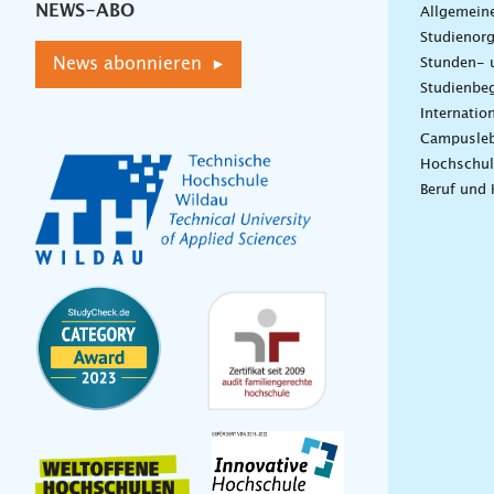
NEWS-ABO
Allgemein
Studienorg
News abonnieren ▸
Stunden- 
Studienbeg
Internatio
Campusle
Hochschul
Beruf und 