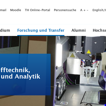
mail
Moodle
TH Online-Portal
Personensuche
A
+
-
English/
udium
Forschung und Transfer
Alumni
Hochs
fftechnik,
 und Analytik