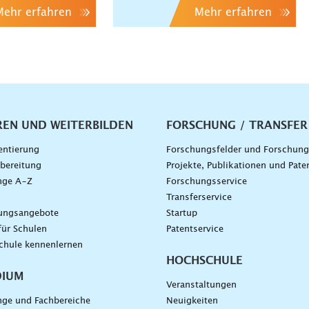
Mehr erfahren
Mehr erfahren
vigation
REN UND WEITERBILDEN
FORSCHUNG / TRANSFER
entierung
Forschungsfelder und Forschun
bereitung
Projekte, Publikationen und Pate
nge A–Z
Forschungsservice
g
Transferservice
dungsangebote
Startup
für Schulen
Patentservice
chule kennenlernen
HOCHSCHULE
DIUM
Veranstaltungen
nge und Fachbereiche
Neuigkeiten