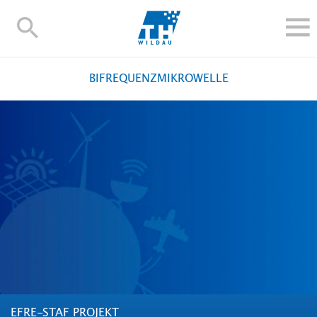
TH-
Wildau
STUDIEREN UND WEITERBILDEN
BIFREQUENZMIKROWELLE
IM STUDIUM
FORSCHUNG UND TRANSFER
ALUMNI
HOCHSCHULE
INTERNATIONAL
BESCHÄFTIGTE
Blogs
Kontakt und Anfahrt
Webmail
Moodle
TH Online-Portal
Personensuche
English
EFRE-STAF PROJEKT