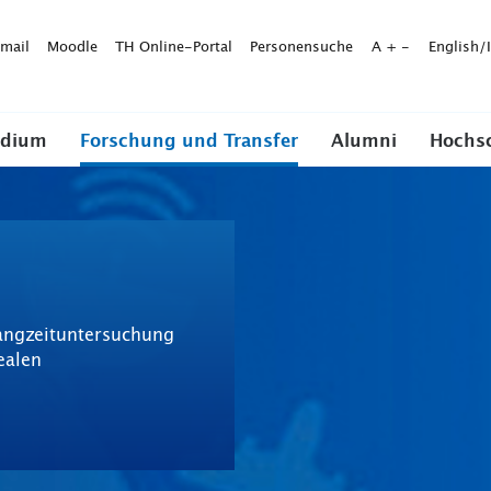
mail
Moodle
TH Online-Portal
Personensuche
A
+
-
English/
udium
Forschung und Transfer
Alumni
Hochs
Langzeituntersuchung
ealen