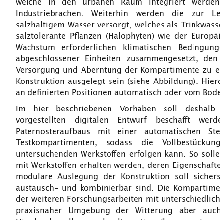
welche in den urbanen Raum integriert werden
Industriebrachen. Weiterhin werden die zur Le
salzhaltigem Wasser versorgt, welches als Trinkwasse
salztolerante Pflanzen (Halophyten) wie der Europä
Wachstum erforderlichen klimatischen Bedingung
abgeschlossener Einheiten zusammengesetzt, de
Versorgung und Aberntung der Kompartimente zu erl
Konstruktion ausgelegt sein (siehe Abbildung). Hi
an definierten Positionen automatisch oder vom Bod
Im hier beschriebenen Vorhaben soll deshalb e
vorgestellten digitalen Entwurf beschafft we
Paternosteraufbaus mit einer automatischen S
Testkompartimenten, sodass die Vollbestück
untersuchenden Werkstoffen erfolgen kann. So sol
mit Werkstoffen erhalten werden, deren Eigenschaft
modulare Auslegung der Konstruktion soll sicher
austausch- und kombinierbar sind. Die Kompartime
der weiteren Forschungsarbeiten mit unterschiedlich
praxisnaher Umgebung der Witterung aber auch 