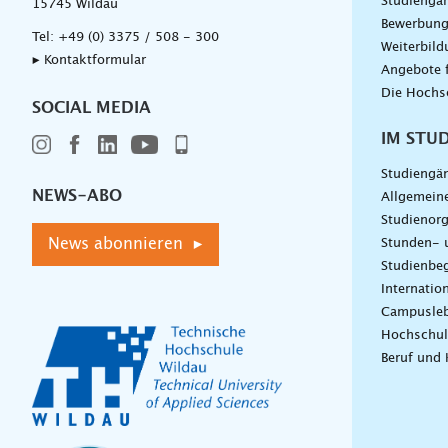
Studiengä
15745 Wildau
Bewerbun
Tel:
+49 (0) 3375 / 508 - 300
Weiterbil
▸ Kontaktformular
Angebote 
Die Hochs
SOCIAL MEDIA
IM STU
Studiengä
NEWS-ABO
Allgemein
Studienorg
News abonnieren ▸
Stunden- 
Studienbeg
Internatio
Campusle
Hochschul
Beruf und 