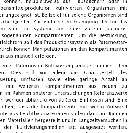
 können, beispielsweise auf Hausdächern oder in
bensmittelproduktion kultivierten Organismen mit
r ungeeignet ist. Beilspiel für solche Organismen sind
ische Queller. Zur einfacheren Erzeugung der für das
en sind die Systeme aus einer Vielzahl kleinerer
n sogenannten Kompartimenten. Um die Bestückung,
eichtern soll das Produktionssystem als Paternoster-
erdurch können Manipulationen an den Kompartimenten
en aus manuell erfolgen.
ine Paternoster-Kultivierungsanlage ähnlich dem
rden. Dies soll vor allem das Grundgestell des
teuerung umfassen sowie eine geringe Anzahl an
ung mit weiteren Kompartimenten aus neuen zu
len im Rahmen späterer Untersuchungen Referenzwerte
en weniger abhängig von äußeren Einflüssen sind. Eine
stellen, dass die Kompartimente mit wenig Aufwand
nte aus Leichtbaumaterialien sollen dann im Rahmen
en Materialien hergestellt und in Langzeitversuchen in
den Kultivierungsmedien etc. ausgesetzt werden.