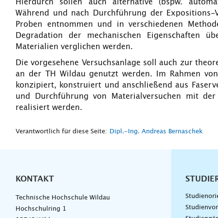
Hierdurch sollen auch alternative (bspw. automa
Während und nach Durchführung der Expositions-
Proben entnommen und in verschiedenen Methoden
Degradation der mechanischen Eigenschaften übe
Materialien verglichen werden.
Die vorgesehene Versuchsanlage soll auch zur theor
an der TH Wildau genutzt werden. Im Rahmen von 
konzipiert, konstruiert und anschließend aus Faser
und Durchführung von Materialversuchen mit der 
realisiert werden.
Verantwortlich für diese Seite:
Dipl.-Ing. Andreas Bernaschek
KONTAKT
Unterna
STUDIE
Studienori
Technische Hochschule Wildau
Studienvor
Hochschulring 1