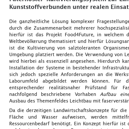
Kunststoffverbunden unter realen Eins
Die ganzheitliche Lösung komplexer Fragestellung
durch die Zusammenarbeit mehrerer hochspezialisie
hierfür ist das Projekt Food4Future, in welchem 
Weltbevölkerung thematisiert und hierfür Lösungsan
ist die Kultivierung von salztoleranten Organism
Umgebung platziert werden. Die Verwendung von Leic
wird hierbei als essenziell angesehen. Hierdurch k
Installation der Systeme in bestehender Infrastrukt
sich jedoch spezielle Anforderungen an die Werkst
Laborumfeld abgebildet werden können. Für di
entsprechender realitätsnaher Prüfstand für Fa
nachfolgend beschriebene Vorhaben
Aufbau eine
Ausbau des Themenfeldes Leichtbau mit faserverstär
Da die derzeitigen Landwirtschaftskonzepte für die
Fläche und Wasser aufweisen, werden mittelfr
Ressourcenbedarf benötigt. Ein Konzept hierfür ist