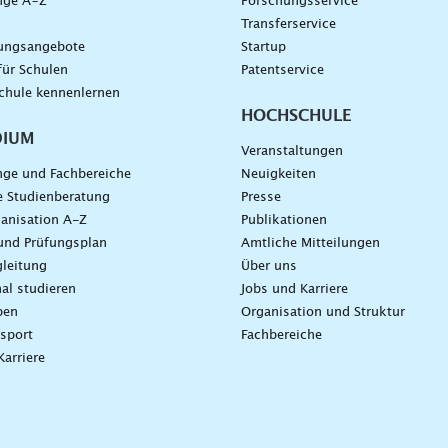
nge A–Z
Forschungsservice
g
Transferservice
dungsangebote
Startup
für Schulen
Patentservice
chule kennenlernen
HOCHSCHULE
DIUM
Veranstaltungen
nge und Fachbereiche
Neuigkeiten
e Studienberatung
Presse
anisation A-Z
Publikationen
und Prüfungsplan
Amtliche Mitteilungen
leitung
Über uns
nal studieren
Jobs und Karriere
ben
Organisation und Struktur
sport
Fachbereiche
Karriere