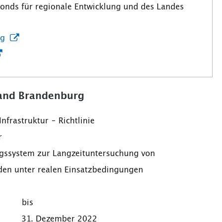
Fonds für regionale Entwicklung und des Landes
ng
Land Brandenburg
truktur – Richtlinie
r
em zur Langzeituntersuchung von
ealen Einsatzbedingungen
m bis
ezember 2022