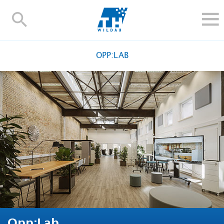
TH-
Wildau
STUDIEREN UND WEITERBILDEN
OPP:LAB
IM STUDIUM
FORSCHUNG UND TRANSFER
ALUMNI
HOCHSCHULE
INTERNATIONAL
BESCHÄFTIGTE
Blogs
Kontakt und Anfahrt
Webmail
Moodle
TH Online-Portal
Personensuche
English
Opp:Lab