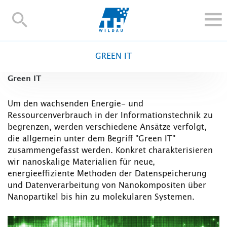
TH-
Wildau
STUDIEREN UND WEITERBILDEN
GREEN IT
IM STUDIUM
Green IT
FORSCHUNG UND TRANSFER
ALUMNI
Um den wachsenden Energie- und
Ressourcenverbrauch in der Informationstechnik zu
HOCHSCHULE
begrenzen, werden verschiedene Ansätze verfolgt,
INTERNATIONAL
die allgemein unter dem Begriff "Green IT"
BESCHÄFTIGTE
zusammengefasst werden. Konkret charakterisieren
wir nanoskalige Materialien für neue,
Blogs
Kontakt und Anfahrt
Webmail
Moodle
energieeffiziente Methoden der Datenspeicherung
TH Online-Portal
Personensuche
English
und Datenverarbeitung von Nanokompositen über
Nanopartikel bis hin zu molekularen Systemen.