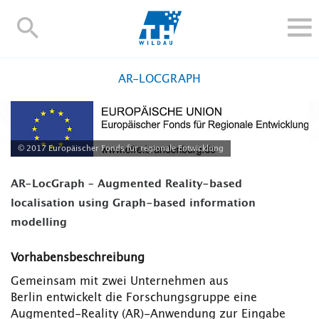
TH-
Wildau
STUDIEREN UND WEITERBILDEN
AR-LOCGRAPH
IM STUDIUM
FORSCHUNG UND TRANSFER
ALUMNI
© 2017 Europäischer Fonds für regionale Entwicklung
HOCHSCHULE
AR-LocGraph – Augmented Reality-based
INTERNATIONAL
localisation using Graph-based information
BESCHÄFTIGTE
modelling
Blogs
Kontakt und Anfahrt
Webmail
Moodle
Vorhabensbeschreibung
TH Online-Portal
Personensuche
English
Gemeinsam mit zwei Unternehmen aus
Berlin entwickelt die Forschungsgruppe eine
Augmented-Reality (AR)-Anwendung zur Eingabe