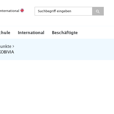
International
chule
International
Beschäftigte
punkte
KOBIVIA