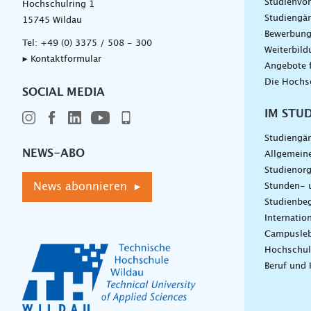
Studienvor
Hochschulring 1
Studiengä
15745 Wildau
Bewerbun
Tel:
+49 (0) 3375 / 508 - 300
Weiterbil
▸ Kontaktformular
Angebote 
Die Hochs
SOCIAL MEDIA
IM STU
Studiengä
NEWS-ABO
Allgemein
Studienorg
News abonnieren ▸
Stunden- 
Studienbeg
Internatio
Campusle
Hochschul
Beruf und 