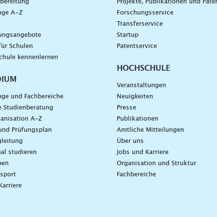
bereitung
Projekte, Publikationen und Pate
nge A–Z
Forschungsservice
g
Transferservice
dungsangebote
Startup
für Schulen
Patentservice
chule kennenlernen
HOCHSCHULE
DIUM
Veranstaltungen
nge und Fachbereiche
Neuigkeiten
e Studienberatung
Presse
anisation A-Z
Publikationen
und Prüfungsplan
Amtliche Mitteilungen
leitung
Über uns
nal studieren
Jobs und Karriere
ben
Organisation und Struktur
sport
Fachbereiche
Karriere