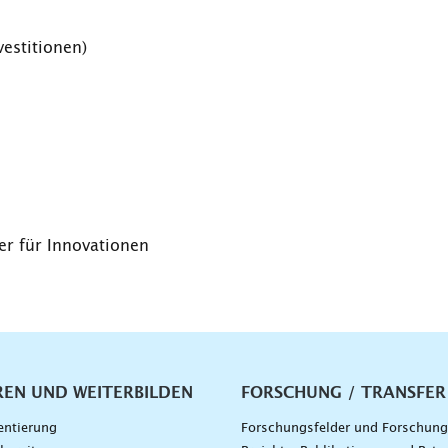
estitionen)
r für Innovationen
vigation
REN UND WEITERBILDEN
FORSCHUNG / TRANSFER
entierung
Forschungsfelder und Forschun