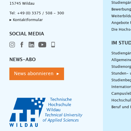
Studiengä
15745 Wildau
Bewerbun
Tel:
+49 (0) 3375 / 508 - 300
Weiterbil
▸ Kontaktformular
Angebote 
Die Hochs
SOCIAL MEDIA
IM STU
Studiengä
NEWS-ABO
Allgemein
Studienorg
News abonnieren ▸
Stunden- 
Studienbeg
Internatio
Campusle
Hochschul
Beruf und 