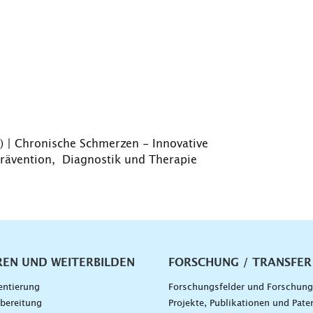
 | Chronische Schmerzen - Innovative
rävention, Diagnostik und Therapie
vigation
REN UND WEITERBILDEN
FORSCHUNG / TRANSFER
entierung
Forschungsfelder und Forschun
bereitung
Projekte, Publikationen und Pate