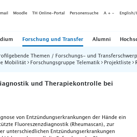
mail
Moodle
TH Online-Portal
Personensuche
A
+
-
English/
udium
Forschung und Transfer
Alumni
Hochs
rofilgebende Themen / Forschungs- und Transferschwer
e Mobilität
Forschungsgruppe Telematik
Projektliste
iagnostik und Therapiekontrolle bei
Diagnose von Entzündungserkrankungen der Hände ein
tützte Fluoreszenzdiagnostik (Rheumascan), zur
 der unterschiedlichen Entzündungserkrankungen