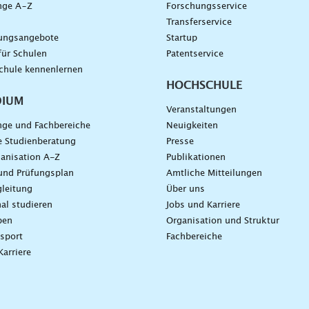
nge A–Z
Forschungsservice
g
Transferservice
dungsangebote
Startup
für Schulen
Patentservice
chule kennenlernen
HOCHSCHULE
DIUM
Veranstaltungen
nge und Fachbereiche
Neuigkeiten
e Studienberatung
Presse
anisation A-Z
Publikationen
und Prüfungsplan
Amtliche Mitteilungen
leitung
Über uns
nal studieren
Jobs und Karriere
ben
Organisation und Struktur
sport
Fachbereiche
Karriere