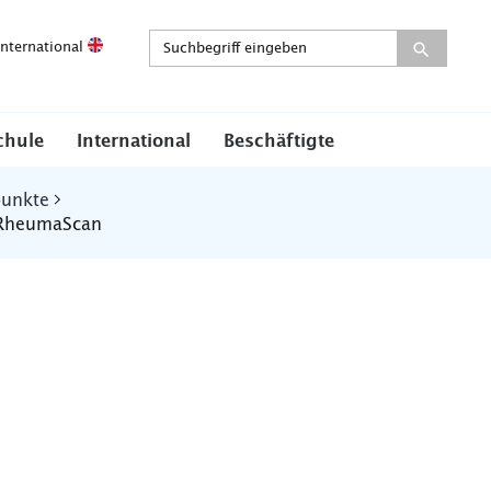
International
chule
International
Beschäftigte
punkte
RheumaScan