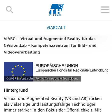
TH-
Wildau
STUDIEREN UND WEITERBILDEN
VIARCALT
IM STUDIUM
ViARC - Virtual und Augmented Reality für das
FORSCHUNG UND TRANSFER
CVision:Lab – Kompetenzzentrum für Bild- und
ALUMNI
Videoverarbeitung
HOCHSCHULE
INTERNATIONAL
BESCHÄFTIGTE
© 2017 Europäischer Fonds für regionale Entwicklung
Blogs
Kontakt und Anfahrt
Webmail
Moodle
Hintergrund
TH Online-Portal
Personensuche
English
Virtual und Augmented Reality (VR und AR) rücken
als vielseitige und leistungsfähige Technologie
immer stärker in den Fokus der Öffentlichkeit. Mit