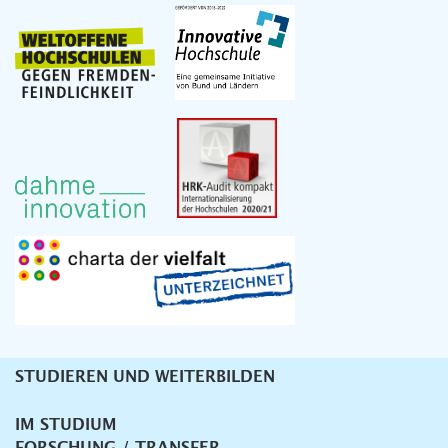
STUDIEREN UND WEITERBILDEN
Unternavigation
IM STUDIUM
FORSCHUNG / TRANSFER