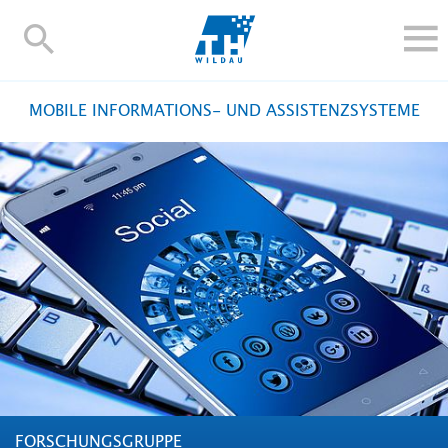
TH-
Wildau
STUDIEREN UND WEITERBILDEN
MOBILE INFORMATIONS- UND ASSISTENZSYSTEME
IM STUDIUM
FORSCHUNG UND TRANSFER
ALUMNI
HOCHSCHULE
INTERNATIONAL
BESCHÄFTIGTE
Blogs
Kontakt und Anfahrt
Webmail
Moodle
TH Online-Portal
Personensuche
English
FORSCHUNGSGRUPPE