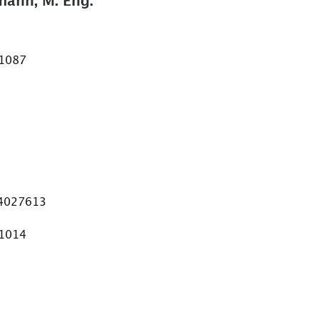
mann, M. Eng.
 1087
64027613
 1014