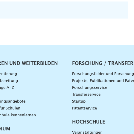
vigation
REN UND WEITERBILDEN
FORSCHUNG / TRANSFER
entierung
Forschungsfelder und Forschun
bereitung
Projekte, Publikationen und Pate
nge A–Z
Forschungsservice
g
Transferservice
dungsangebote
Startup
für Schulen
Patentservice
chule kennenlernen
HOCHSCHULE
DIUM
Veranstaltungen