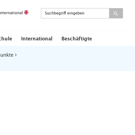
International
chule
International
Beschäftigte
punkte