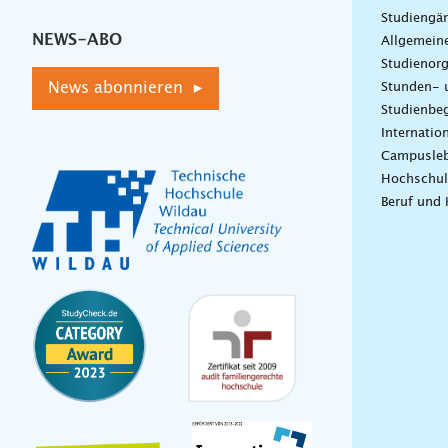
Studiengä
NEWS-ABO
Allgemein
Studienorg
News abonnieren ▸
Stunden- 
Studienbeg
Internatio
Campusle
Hochschul
Beruf und 