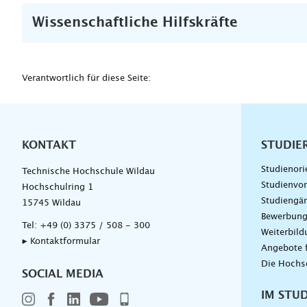
Wissenschaftliche Hilfskräfte
Verantwortlich für diese Seite:
KONTAKT
Unterna
STUDIE
Studienori
Technische Hochschule Wildau
Studienvor
Hochschulring 1
Studiengä
15745 Wildau
Bewerbun
Tel:
+49 (0) 3375 / 508 - 300
Weiterbil
▸ Kontaktformular
Angebote 
Die Hochs
SOCIAL MEDIA
IM STU