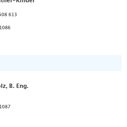
ther-Kindel
 508 613
 1086
lz, B. Eng.
 1087