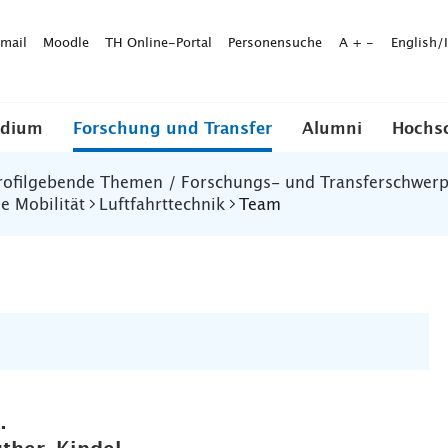
mail
Moodle
TH Online-Portal
Personensuche
A
+
-
English/
udium
Forschung und Transfer
Alumni
Hochs
rofilgebende Themen / Forschungs- und Transferschwer
e Mobilität
Luftfahrttechnik
Team
.-Ing.