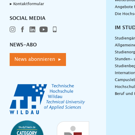
Weiterbil
▸ Kontaktformular
Angebote 
Die Hochs
SOCIAL MEDIA
IM STU
Studiengä
NEWS-ABO
Allgemein
Studienorg
News abonnieren ▸
Stunden- 
Studienbeg
Internatio
Campusle
Hochschul
Beruf und 