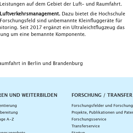
 Leistungen auf dem Gebiet der Luft- und Raumfahrt.
d Luftverkehrsmanagement.
Dazu bietet die Hochschule
 Forschungsfeld sind unbemannte Kleinfluggeräte für
ring. Seit 2017 ergänzt ein Ultraleichtflugzeug das
chung um eine bemannte Komponente.
Raumfahrt in Berlin und Brandenburg
vigation
REN UND WEITERBILDEN
FORSCHUNG / TRANSFER
entierung
Forschungsfelder und Forschun
bereitung
Projekte, Publikationen und Pate
nge A–Z
Forschungsservice
g
Transferservice