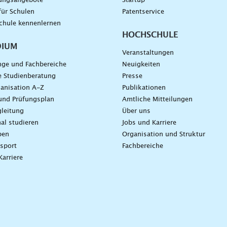
dungsangebote
Startup
für Schulen
Patentservice
chule kennenlernen
HOCHSCHULE
DIUM
Veranstaltungen
nge und Fachbereiche
Neuigkeiten
e Studienberatung
Presse
anisation A-Z
Publikationen
und Prüfungsplan
Amtliche Mitteilungen
leitung
Über uns
nal studieren
Jobs und Karriere
ben
Organisation und Struktur
sport
Fachbereiche
Karriere