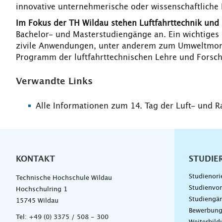
innovative unternehmerische oder wissenschaftliche
Im Fokus der TH Wildau stehen Luftfahrttechnik un
Bachelor- und Masterstudiengänge an. Ein wichtiges
zivile Anwendungen, unter anderem zum Umweltmonito
Programm der luftfahrttechnischen Lehre und Fors
Verwandte Links
Alle Informationen zum 14. Tag der Luft- und 
KONTAKT
Unterna
STUDIE
Studienori
Technische Hochschule Wildau
Studienvor
Hochschulring 1
Studiengä
15745 Wildau
Bewerbun
Tel:
+49 (0) 3375 / 508 - 300