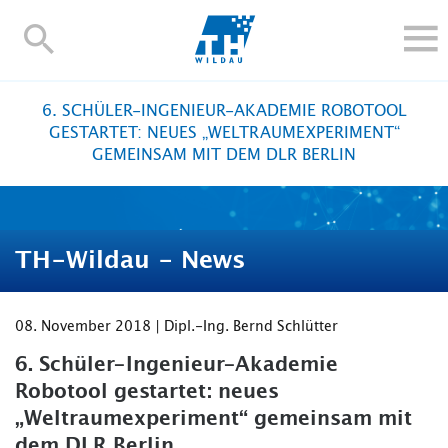
TH-
Wildau
STUDIEREN UND WEITERBILDEN
6. SCHÜLER-INGENIEUR-AKADEMIE ROBOTOOL
IM STUDIUM
GESTARTET: NEUES „WELTRAUMEXPERIMENT“
GEMEINSAM MIT DEM DLR BERLIN
FORSCHUNG UND TRANSFER
ALUMNI
HOCHSCHULE
TH-Wildau - News
INTERNATIONAL
BESCHÄFTIGTE
08. November 2018 | Dipl.-Ing. Bernd Schlütter
Blogs
Kontakt und Anfahrt
Webmail
Moodle
TH Online-Portal
Personensuche
English
6. Schüler-Ingenieur-Akademie
Robotool gestartet: neues
„Weltraumexperiment“ gemeinsam mit
dem DLR Berlin