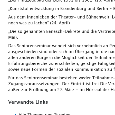
„Der Flugzeugbau der DDR 1951 bis 1961“ (10. April)
„Kunststoffentwicklung in Brandenburg und Berlin – M
Aus dem Innenleben der Theater- und Bühnenwelt: L
noch was zu lachen“ (24. April)
„Die so genannten Benesch-Dekrete und die Vertreib
Mai).
Das Seniorenseminar wendet sich vornehmlich an Per
ausgeschieden sind oder sich im Übergang in die nac
allen anderen Bürgern die Möglichkeit der Teilnahme.
Erfahrungsbereiche zu erschließen, geistige Fähigkei
sowie neue Formen der sozialen Kommunikation zu f
Für das Seniorenseminar bestehen weder Teilnahme-
Zugangsvoraussetzungen. Der Eintritt ist frei.Die Ver
außer zur Eröffnung am 27. März – im Hörsaal der Hal
Verwandte Links
Alle Themen und Termine: