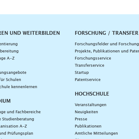
vigation
REN UND WEITERBILDEN
FORSCHUNG / TRANSFER
entierung
Forschungsfelder und Forschun
bereitung
Projekte, Publikationen und Pate
nge A–Z
Forschungsservice
g
Transferservice
dungsangebote
Startup
für Schulen
Patentservice
chule kennenlernen
HOCHSCHULE
DIUM
Veranstaltungen
nge und Fachbereiche
Neuigkeiten
e Studienberatung
Presse
anisation A-Z
Publikationen
und Prüfungsplan
Amtliche Mitteilungen