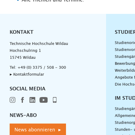
KONTAKT
Unterna
STUDIE
Studienori
Technische Hochschule Wildau
Studienvor
Hochschulring 1
Studiengä
15745 Wildau
Bewerbun
Tel:
+49 (0) 3375 / 508 - 300
Weiterbil
▸ Kontaktformular
Angebote 
Die Hochs
SOCIAL MEDIA
IM STU
Studiengä
NEWS-ABO
Allgemein
Studienorg
News abonnieren ▸
Stunden- 