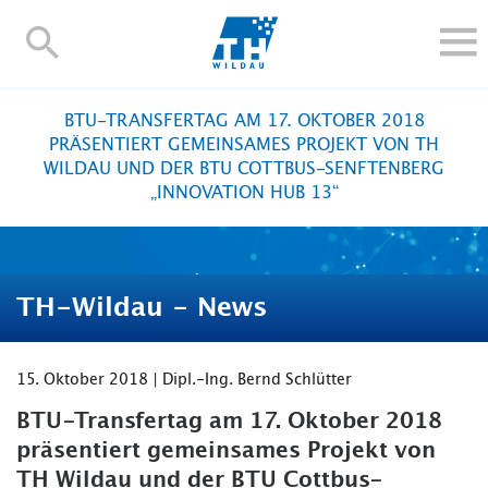
TH-
Wildau
STUDIEREN UND WEITERBILDEN
BTU-TRANSFERTAG AM 17. OKTOBER 2018
IM STUDIUM
PRÄSENTIERT GEMEINSAMES PROJEKT VON TH
WILDAU UND DER BTU COTTBUS-SENFTENBERG
FORSCHUNG UND TRANSFER
„INNOVATION HUB 13“
ALUMNI
HOCHSCHULE
INTERNATIONAL
TH-Wildau - News
BESCHÄFTIGTE
Blogs
Kontakt und Anfahrt
Webmail
Moodle
15. Oktober 2018 | Dipl.-Ing. Bernd Schlütter
TH Online-Portal
Personensuche
English
BTU-Transfertag am 17. Oktober 2018
präsentiert gemeinsames Projekt von
TH Wildau und der BTU Cottbus-