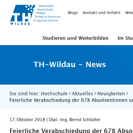
TH-
Wildau
Blogs
Kontakt und Anfahrt
Web
Studieren und Weiterbilden
Im St
TH-Wildau - News
Sie sind hier:
Hochschule
Aktuelles
Neuigkeiten
Feierliche Verabschiedung der 678 Absolventinnen 
17. Oktober 2018 | Dipl.-Ing. Bernd Schlütter
Feierliche Verabschiedung der 678 Abs