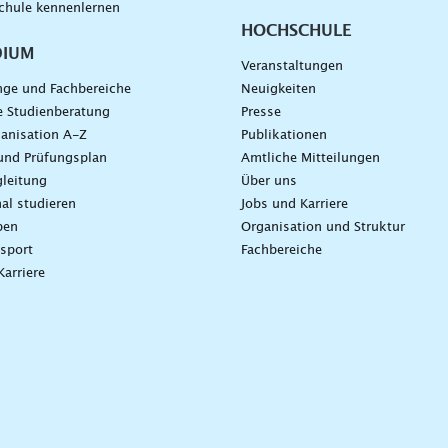
chule kennenlernen
HOCHSCHULE
DIUM
Veranstaltungen
nge und Fachbereiche
Neuigkeiten
e Studienberatung
Presse
anisation A-Z
Publikationen
und Prüfungsplan
Amtliche Mitteilungen
leitung
Über uns
nal studieren
Jobs und Karriere
ben
Organisation und Struktur
sport
Fachbereiche
Karriere