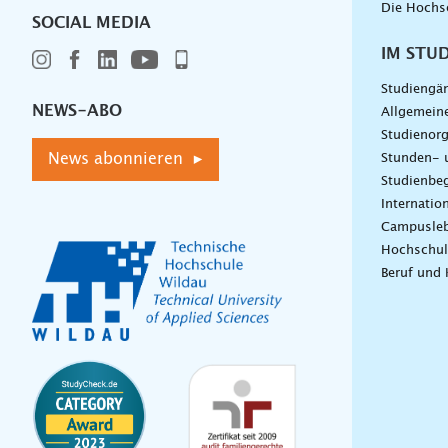
Die Hochs
SOCIAL MEDIA
IM STU
Studiengä
NEWS-ABO
Allgemein
Studienorg
News abonnieren ▸
Stunden- 
Studienbeg
Internatio
Campusle
Hochschul
Beruf und 