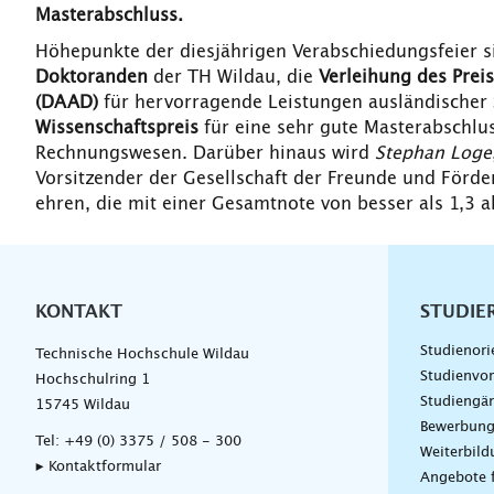
Masterabschluss.
Höhepunkte der diesjährigen Verabschiedungsfeier s
Doktoranden
der TH Wildau, die
Verleihung des Pre
(DAAD)
für hervorragende Leistungen ausländischer 
Wissenschaftspreis
für eine sehr gute Masterabschl
Rechnungswesen. Darüber hinaus wird
Stephan Loge
Vorsitzender der Gesellschaft der Freunde und Förde
ehren, die mit einer Gesamtnote von besser als 1,3 
KONTAKT
Unterna
STUDIE
Studienori
Technische Hochschule Wildau
Studienvor
Hochschulring 1
Studiengä
15745 Wildau
Bewerbun
Tel:
+49 (0) 3375 / 508 - 300
Weiterbil
▸ Kontaktformular
Angebote 