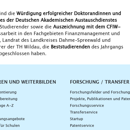
ind die
Würdigung erfolgreicher Doktorandinnen und
ises der Deutschen Akademischen Austauschdienstes
Studierender sowie die
Auszeichnung mit dem CFIW-
ussarbeit in den Fachgebieten Finanzmanagement und
, Landrat des Landkreises Dahme-Spreewald und
rer der TH Wildau, die
Beststudierenden
des Jahrgangs
abgeschlossen haben.
vigation
REN UND WEITERBILDEN
FORSCHUNG / TRANSFER
entierung
Forschungsfelder und Forschun
bereitung
Projekte, Publikationen und Pate
nge A–Z
Forschungsservice
g
Transferservice
dungsangebote
Startup
für Schulen
Patentservice