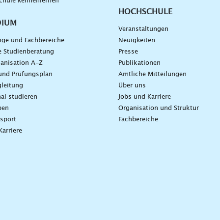
chule kennenlernen
HOCHSCHULE
DIUM
Veranstaltungen
nge und Fachbereiche
Neuigkeiten
e Studienberatung
Presse
anisation A-Z
Publikationen
und Prüfungsplan
Amtliche Mitteilungen
leitung
Über uns
nal studieren
Jobs und Karriere
ben
Organisation und Struktur
sport
Fachbereiche
Karriere