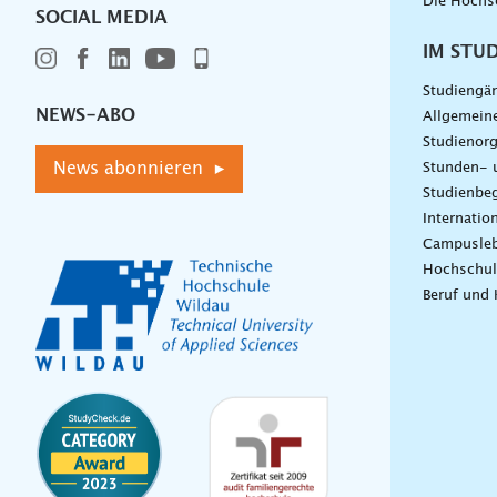
Die Hochs
SOCIAL MEDIA
IM STU
Studiengä
NEWS-ABO
Allgemein
Studienorg
News abonnieren ▸
Stunden- 
Studienbeg
Internatio
Campusle
Hochschul
Beruf und 