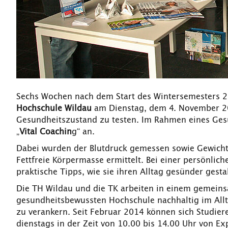
Sechs Wochen nach dem Start des Wintersemesters 2
Hochschule Wildau
am Dienstag, dem 4. November 20
Gesundheitszustand zu testen. Im Rahmen eines Gesu
„
Vital Coachin
g“ an.
Dabei wurden der Blutdruck gemessen sowie Gewicht,
Fettfreie Körpermasse ermittelt. Bei einer persönlic
praktische Tipps, wie sie ihren Alltag gesünder gest
Die TH Wildau und die TK arbeiten in einem gemeinsa
gesundheitsbewussten Hochschule nachhaltig im All
zu verankern. Seit Februar 2014 können sich Studier
dienstags in der Zeit von 10.00 bis 14.00 Uhr von E