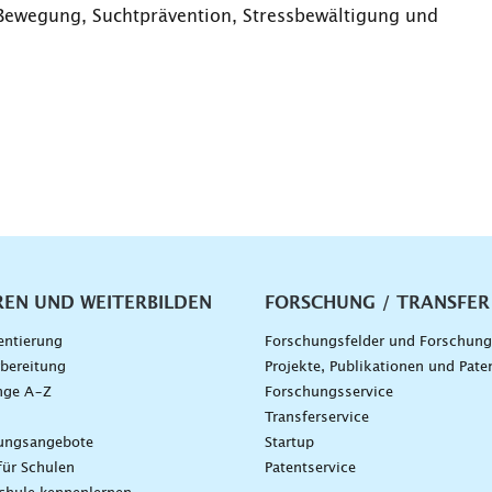
Bewegung, Suchtprävention, Stressbewältigung und
vigation
REN UND WEITERBILDEN
FORSCHUNG / TRANSFER
entierung
Forschungsfelder und Forschun
bereitung
Projekte, Publikationen und Pate
nge A–Z
Forschungsservice
g
Transferservice
dungsangebote
Startup
für Schulen
Patentservice