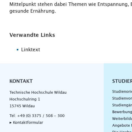
Mittelpunkt stehen dabei Themen wie Entspannung, 
gesunde Ernährung.
Verwandte Links
Linktext
KONTAKT
Unterna
STUDIE
Studienori
Technische Hochschule Wildau
Studienvor
Hochschulring 1
Studiengä
15745 Wildau
Bewerbun
Tel:
+49 (0) 3375 / 508 - 300
Weiterbil
▸ Kontaktformular
Angebote 