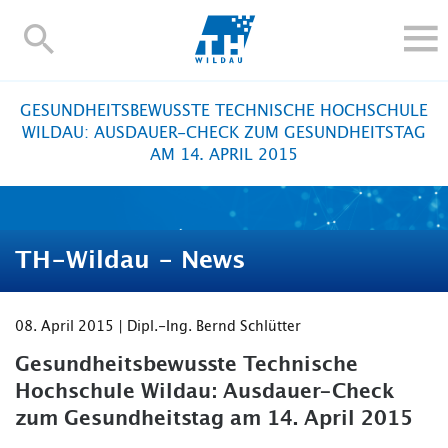
TH-
Wildau
STUDIEREN UND WEITERBILDEN
​GESUNDHEITSBEWUSSTE TECHNISCHE HOCHSCHULE
IM STUDIUM
WILDAU: AUSDAUER-CHECK ZUM GESUNDHEITSTAG
AM 14. APRIL 2015
FORSCHUNG UND TRANSFER
ALUMNI
HOCHSCHULE
TH-Wildau - News
INTERNATIONAL
BESCHÄFTIGTE
08. April 2015 | Dipl.-Ing. Bernd Schlütter
Blogs
Kontakt und Anfahrt
Webmail
Moodle
TH Online-Portal
Personensuche
English
​Gesundheitsbewusste Technische
Hochschule Wildau: Ausdauer-Check
zum Gesundheitstag am 14. April 2015