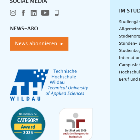
SOCIAL MEDIA
IM STU
Studiengä
NEWS-ABO
Allgemein
Studienorg
News abonnieren ▸
Stunden- 
Studienbeg
Internatio
Campusle
Hochschul
Beruf und 