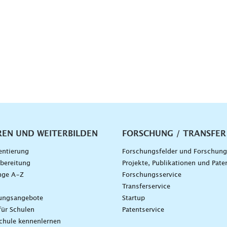
vigation
REN UND WEITERBILDEN
FORSCHUNG / TRANSFER
entierung
Forschungsfelder und Forschun
bereitung
Projekte, Publikationen und Pate
nge A–Z
Forschungsservice
g
Transferservice
dungsangebote
Startup
für Schulen
Patentservice
chule kennenlernen