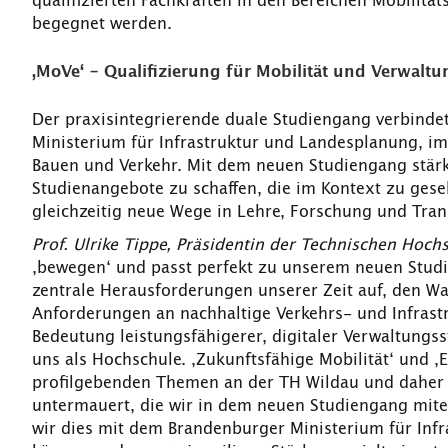
qualifizierten Fachkräften in den Bereichen Mobilit
begegnet werden.
‚MoVe‘ - Qualifizierung für Mobilität und Verwal
Der praxisintegrierende duale Studiengang verbinde
Ministerium für Infrastruktur und Landesplanung, i
Bauen und Verkehr. Mit dem neuen Studiengang stärkt 
Studienangebote zu schaffen, die im Kontext zu gese
gleichzeitig neue Wege in Lehre, Forschung und Tran
Prof. Ulrike Tippe, Präsidentin der Technischen Hoch
‚bewegen‘ und passt perfekt zu unserem neuen Studie
zentrale Herausforderungen unserer Zeit auf, den W
Anforderungen an nachhaltige Verkehrs- und Infras
Bedeutung leistungsfähigerer, digitaler Verwaltung
uns als Hochschule. ‚Zukunftsfähige Mobilität‘ und ‚
profilgebenden Themen an der TH Wildau und daher
untermauert, die wir in dem neuen Studiengang mite
wir dies mit dem Brandenburger Ministerium für In