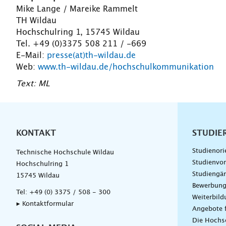
Mike Lange / Mareike Rammelt
TH Wildau
Hochschulring 1, 15745 Wildau
Tel. +49 (0)3375 508 211 / -669
E-Mail:
presse(at)th-wildau.de
Web:
www.th-wildau.de/hochschulkommunikation
Text: ML
KONTAKT
Unterna
STUDIE
Studienori
Technische Hochschule Wildau
Studienvor
Hochschulring 1
Studiengä
15745 Wildau
Bewerbun
Tel:
+49 (0) 3375 / 508 - 300
Weiterbil
▸ Kontaktformular
Angebote 
Die Hochs