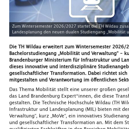
Zum Wintersemester 2026/2027 startet die TH Wildau zusa
Landesplanung den neuen dualen Studiengang „Mobilität u
Die TH Wildau erweitert zum Wintersemester 2026/
Bachelorstudiengang „Mobilität und Verwaltung“ – 
Brandenburger Ministerium für Infrastruktur und La
dieses innovative und interdisziplinäre Studienangeb
gesellschaftlicher Transformation. Dabei richtet sich 
mitgestalten und Verantwortung im öffentlichen Se
Das Thema Mobilität stellt eine unserer großen gesel
das Land Brandenburg Expert*innen, die diese Transf
gestalten. Die Technische Hochschule Wildau (TH Wi
Infrastruktur und Landesplanung (MIL) bieten mit d
Verwaltung“, kurz „MoVe“, ein innovatives Studienang
und gesellschaftlicher Transformation an. Mit dem 