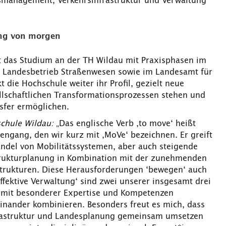
ätsmanagement, Verkehrsinfrastruktur und Verwaltung
tung von morgen
t das Studium an der TH Wildau mit Praxisphasen im
m Landesbetrieb Straßenwesen sowie im Landesamt für
die Hochschule weiter ihr Profil, gezielt neue
llschaftlichen Transformationsprozessen stehen und
sfer ermöglichen.
schule Wildau:
„Das englische Verb ‚to move‘ heißt
ngang, den wir kurz mit ‚MoVe‘ bezeichnen. Er greift
andel von Mobilitätssystemen, aber auch steigende
trukturplanung in Kombination mit der zunehmenden
sstrukturen. Diese Herausforderungen ‘bewegen‘ auch
Effektive Verwaltung‘ sind zwei unserer insgesamt drei
 mit besonderer Expertise und Kompetenzen
inander kombinieren. Besonders freut es mich, dass
frastruktur und Landesplanung gemeinsam umsetzen