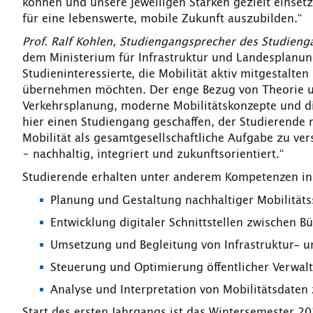
können und unsere jeweiligen Stärken gezielt einset
für eine lebenswerte, mobile Zukunft auszubilden.“
Prof. Ralf Kohlen, Studiengangsprecher des Studieng
dem Ministerium für Infrastruktur und Landesplanung
Studieninteressierte, die Mobilität aktiv mitgestalte
übernehmen möchten. Der enge Bezug von Theorie und
Verkehrsplanung, moderne Mobilitätskonzepte und di
hier einen Studiengang geschaffen, der Studierende ni
Mobilität als gesamtgesellschaftliche Aufgabe zu ve
– nachhaltig, integriert und zukunftsorientiert.“
Studierende erhalten unter anderem Kompetenzen in
Planung und Gestaltung nachhaltiger Mobilitäts
Entwicklung digitaler Schnittstellen zwischen 
Umsetzung und Begleitung von Infrastruktur- un
Steuerung und Optimierung öffentlicher Verwal
Analyse und Interpretation von Mobilitätsdaten
Start des ersten Jahrgangs ist das Wintersemester 2