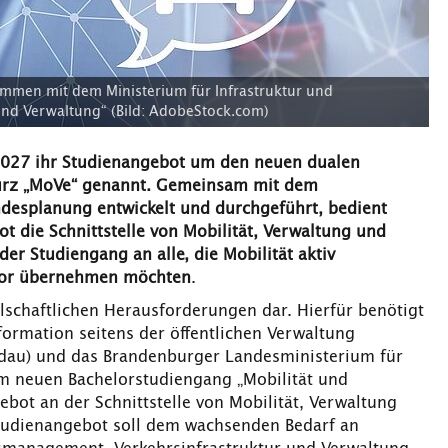
mmen mit dem Ministerium für Infrastruktur und
nd Verwaltung“ (Bild: AdobeStock.com)
2027 ihr Studienangebot um den neuen dualen
kurz „MoVe“ genannt. Gemeinsam mit dem
ndesplanung entwickelt und durchgeführt, bedient
ot die Schnittstelle von Mobilität, Verwaltung und
der Studiengang an alle, die Mobilität aktiv
ktor übernehmen möchten
.
lschaftlichen Herausforderungen dar. Hierfür benötigt
ormation seitens der öffentlichen Verwaltung
ldau) und das Brandenburger Landesministerium für
em neuen Bachelorstudiengang „Mobilität und
ebot an der Schnittstelle von Mobilität, Verwaltung
Studienangebot soll dem wachsenden Bedarf an