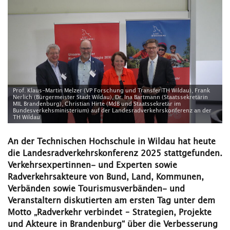
Prof. Klaus-Martin Melzer (VP Forschung und Transfer TH Wildau), Frank
Nerlich (Bürgermeister Stadt Wildau), Dr. Ina Bartmann (Staatssekretärin
MIL Brandenburg), Christian Hirte (MdB und Staatssekretär im
Bundesverkehsministerium) auf der Landesradverkehrskonferenz an der
TH Wildau
An der Technischen Hochschule in Wildau hat heute
die Landesradverkehrskonferenz 2025 stattgefunden.
Verkehrsexpertinnen- und Experten sowie
Radverkehrsakteure von Bund, Land, Kommunen,
Verbänden sowie Tourismusverbänden- und
Veranstaltern diskutierten am ersten Tag unter dem
Motto
„
Radverkehr verbindet – Strategien, Projekte
und Akteure in Brandenburg“ über die Verbesserung