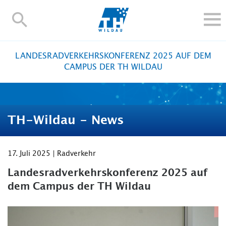
TH-
Wildau
STUDIEREN UND WEITERBILDEN
LANDESRADVERKEHRSKONFERENZ 2025 AUF DEM
IM STUDIUM
CAMPUS DER TH WILDAU
FORSCHUNG UND TRANSFER
ALUMNI
HOCHSCHULE
TH-Wildau - News
INTERNATIONAL
BESCHÄFTIGTE
17. Juli 2025 | Radverkehr
Blogs
Kontakt und Anfahrt
Webmail
Moodle
Landesradverkehrskonferenz 2025 auf
TH Online-Portal
Personensuche
English
dem Campus der TH Wildau