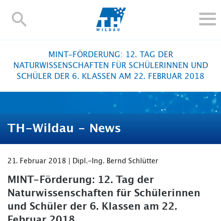
TH-
Wildau
STUDIEREN UND WEITERBILDEN
MINT-FÖRDERUNG: 12. TAG DER
IM STUDIUM
NATURWISSENSCHAFTEN FÜR SCHÜLERINNEN UND
SCHÜLER DER 6. KLASSEN AM 22. FEBRUAR 2018
FORSCHUNG UND TRANSFER
ALUMNI
HOCHSCHULE
TH-Wildau - News
INTERNATIONAL
BESCHÄFTIGTE
21. Februar 2018 | Dipl.-Ing. Bernd Schlütter
Blogs
Kontakt und Anfahrt
Webmail
Moodle
TH Online-Portal
Personensuche
English
MINT-Förderung: 12. Tag der
Naturwissenschaften für Schülerinnen
und Schüler der 6. Klassen am 22.
Februar 2018