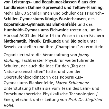
von Leistungs- und Begabungsklassen 6 aus den
Landkreisen Dahme-Spreewald und Teltow-Fläming
.
Mehr als 80 Schülerinnen und Schüler des Friedrich-
S
chiller-Gymnasiums Königs Wusterhausen
, des
Kopernikus-Gymnasiums Blankenfelde
und des
Humboldt-Gymnasiums Eichwalde
treten an, um im
Hörsaal A001 der Halle 14 ihr Wissen in den Fächern
Mathematik
,
Physik
,
Erdkunde
und
Biologie
unter
Beweis zu stellen und ihre „Champions“ zu ermitteln.
Organisiert wird die Veranstaltung von
J
onny
Mühling
, Fachberater Physik für weiterführende
Schulen, der auch die Idee für den „Tag der
Naturwissenschaften“ hatte, und von der
Oberstufenkoordinatorin des Kopernikus-
Gymnasiums Blankenfelde,
Maren Schiemenz
.
Unterstützung halten sie vom Team des Lehr- und
Forschungsbereichs Physikalische Technologien /
Energietechnik unter Leitung von
Prof. Dr. Siegfried
Rolle
.