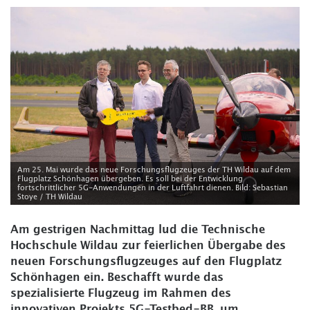
Am 25. Mai wurde das neue Forschungsflugzeuges der TH Wildau auf dem
Flugplatz Schönhagen übergeben. Es soll bei der Entwicklung
fortschrittlicher 5G-Anwendungen in der Luftfahrt dienen. Bild: Sebastian
Stoye / TH Wildau
Am gestrigen Nachmittag lud die Technische
Hochschule Wildau zur feierlichen Übergabe des
neuen Forschungsflugzeuges auf den Flugplatz
Schönhagen ein. Beschafft wurde das
spezialisierte Flugzeug im Rahmen des
innovativen Projekts 5G-Testbed-BB, um