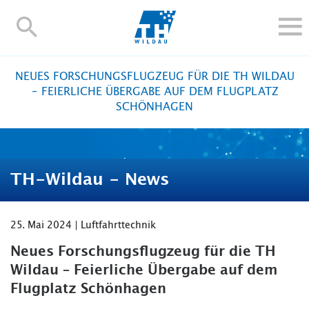
TH-
Wildau
STUDIEREN UND WEITERBILDEN
NEUES FORSCHUNGSFLUGZEUG FÜR DIE TH WILDAU
IM STUDIUM
– FEIERLICHE ÜBERGABE AUF DEM FLUGPLATZ
SCHÖNHAGEN
FORSCHUNG UND TRANSFER
ALUMNI
HOCHSCHULE
TH-Wildau - News
INTERNATIONAL
BESCHÄFTIGTE
25. Mai 2024 | Luftfahrttechnik
Blogs
Kontakt und Anfahrt
Webmail
Moodle
TH Online-Portal
Personensuche
English
Neues Forschungsflugzeug für die TH
Wildau – Feierliche Übergabe auf dem
Flugplatz Schönhagen