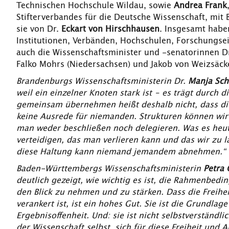
Technischen Hochschule Wildau, sowie
Andrea Frank
Stifterverbandes für die Deutsche Wissenschaft, mit 
sie von Dr.
Eckart von Hirschhausen
. Insgesamt habe
Institutionen, Verbänden, Hochschulen, Forschungsei
auch die Wissenschaftsminister und -senatorinnen Dr
Falko Mohrs (Niedersachsen) und Jakob von Weizsäcke
Brandenburgs Wissenschaftsministerin Dr.
Manja Sch
weil ein einzelner Knoten stark ist – es trägt durch
gemeinsam übernehmen heißt deshalb nicht, dass die L
keine Ausrede für niemanden. Strukturen können wir
man weder beschließen noch delegieren. Was es heut
verteidigen, das man verlieren kann und das wir zu l
diese Haltung kann niemand jemandem abnehmen.“
Baden-Württembergs Wissenschaftsministerin
Petra 
deutlich gezeigt, wie wichtig es ist, die Rahmenbedin
den Blick zu nehmen und zu stärken. Dass die Freih
verankert ist, ist ein hohes Gut. Sie ist die Grundlage
Ergebnisoffenheit. Und: sie ist nicht selbstverständlic
der Wissenschaft selbst, sich für diese Freiheit und