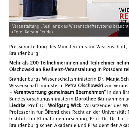
Veranstaltung „Resilienz des Wissenschaftssystems brauch
(Foto: Kerstin Fende)
Pressemitteilung des Ministeriums für Wissenschaft
Brandenburg:
Mehr als 200 Teilnehmerinnen und Teilnehmer nehmen
Olschowski an Resilienz-Veranstaltung in Potsdam tei
Brandenburgs Wissenschaftsministerin
Dr.
Manja Sch
Wissenschaftsministerin
Petra Olschowski
zur Verans
– Verantwortung gemeinsam übernehmen“
in den Br
Bundesforschungsministerin
Dorothee Bär
nahmen au
Liedtke
, Prof. Dr.
Wolfgang Wick
, Vorsitzender des Wi
Professorin für Öffentliches Recht an der Universität
Instituts für Klimafolgenforschung, Prof. Dr. Dr. h.c.
Brandenburgischen Akademie und Präsident der Akad