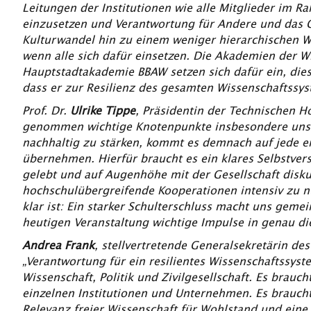
Leitungen der Institutionen wie alle Mitglieder im R
einzusetzen und Verantwortung für Andere und das 
Kulturwandel hin zu einem weniger hierarchischen W
wenn alle sich dafür einsetzen. Die Akademien der 
Hauptstadtakademie BBAW setzen sich dafür ein, dies
dass er zur Resilienz des gesamten Wissenschaftssys
Prof. Dr.
Ulrike Tippe
, Präsidentin der Technischen H
genommen wichtige Knotenpunkte insbesondere unse
nachhaltig zu stärken, kommt es demnach auf jede e
übernehmen. Hierfür braucht es ein klares Selbstvers
gelebt und auf Augenhöhe mit der Gesellschaft diskuti
hochschulübergreifende Kooperationen intensiv zu n
klar ist: Ein starker Schulterschluss macht uns geme
heutigen Veranstaltung wichtige Impulse in genau di
Andrea Frank
, stellvertretende Generalsekretärin de
„Verantwortung für ein resilientes Wissenschaftssyst
Wissenschaft, Politik und Zivilgesellschaft. Es brauch
einzelnen Institutionen und Unternehmen. Es braucht
Relevanz freier Wissenschaft für Wohlstand und eine