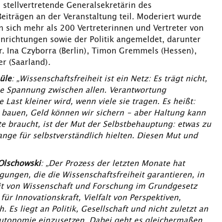
, stellvertretende Generalsekretärin des
Beiträgen an der Veranstaltung teil. Moderiert wurde
n sich mehr als 200 Vertreterinnen und Vertreter von
nrichtungen sowie der Politik angemeldet, darunter
. Ina Czyborra (Berlin), Timon Gremmels (Hessen),
r (Saarland).
üle
: „Wissenschaftsfreiheit ist ein Netz: Es trägt nicht,
 die Spannung zwischen allen. Verantwortung
ast kleiner wird, wenn viele sie tragen. Es heißt:
 bauen, Geld können wir sichern – aber Haltung kann
e braucht, ist der Mut der Selbstbehauptung: etwas zu
ange für selbstverständlich hielten. Diesen Mut und
Olschowski
: „Der Prozess der letzten Monate hat
gungen, die die Wissenschaftsfreiheit garantieren, in
eit von Wissenschaft und Forschung im Grundgesetz
 für Innovationskraft, Vielfalt von Perspektiven,
h. Es liegt an Politik, Gesellschaft und nicht zuletzt an
 Autonomie einzusetzen. Dabei geht es gleichermaßen