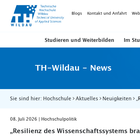
TH-
Wildau
Blogs
Kontakt und Anfahrt
Web
Studieren und Weiterbilden
Im St
TH-Wildau - News
Sie sind hier:
Hochschule
Aktuelles
Neuigkeiten
„
08. Juli 2026 | Hochschulpolitik
„Resilienz des Wissenschaftssystems br