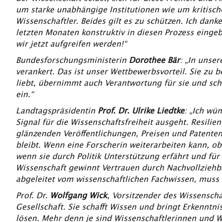
um starke unabhängige Institutionen wie um kritisc
Wissenschaftler. Beides gilt es zu schützen. Ich dank
letzten Monaten konstruktiv in diesen Prozess eingeb
wir jetzt aufgreifen werden!“
Bundesforschungsministerin
Dorothee Bär
: „In unse
verankert. Das ist unser Wettbewerbsvorteil. Sie zu 
liebt, übernimmt auch Verantwortung für sie und sc
ein.“
Landtagspräsidentin
Prof. Dr. Ulrike Liedtke
: „Ich wü
Signal für die Wissenschaftsfreiheit ausgeht. Resilien
glänzenden Veröffentlichungen, Preisen und Patenten.
bleibt. Wenn eine Forscherin weiterarbeiten kann, obw
wenn sie durch Politik Unterstützung erfährt und fü
Wissenschaft gewinnt Vertrauen durch Nachvollziehba
abgeleitet vom wissenschaftlichen Fachwissen, muss P
Prof. Dr.
Wolfgang Wick
, Vorsitzender des Wissenscha
Gesellschaft. Sie schafft Wissen und bringt Erkenntn
lösen. Mehr denn je sind Wissenschaftlerinnen und W