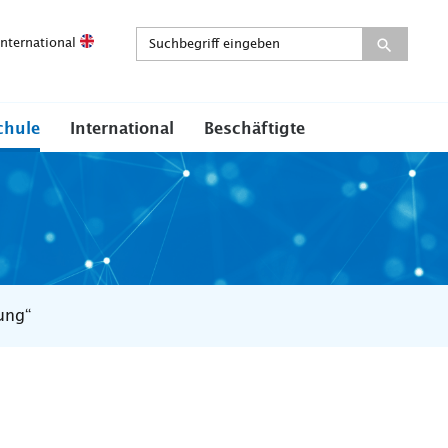
International
chule
International
Beschäftigte
ung“