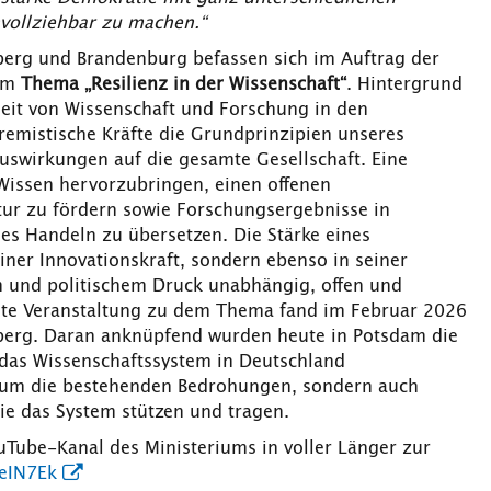
hvollziehbar zu machen.“
erg und Brandenburg befassen sich im Auftrag der
dem
Thema „Resilienz in der Wissenschaft“
. Hintergrund
heit von Wissenschaft und Forschung in den
remistische Kräfte die Grundprinzipien unseres
uswirkungen auf die gesamte Gesellschaft. Eine
 Wissen hervorzubringen, einen offenen
tur zu fördern sowie Forschungsergebnisse in
hes Handeln zu übersetzen. Die Stärke eines
einer Innovationskraft, sondern ebenso in seiner
m und politischem Druck unabhängig, offen und
erste Veranstaltung zu dem Thema fand im Februar 2026
berg. Daran anknüpfend wurden heute in Potsdam die
m das Wissenschaftssystem in Deutschland
ur um die bestehenden Bedrohungen, sondern auch
ie das System stützen und tragen.
uTube-Kanal des Ministeriums in voller Länger zur
eIN7Ek