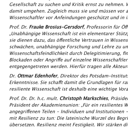
Gesellschaft zu suchen und Kritik ernst zu nehmen. 
damit umgehen. Zugleich muss sie und müssen vor a
Wissenschaftler vor Anfeindungen geschützt und in 
Prof. Dr.
Frauke Brosius-Gersdorf
, Professorin für Öf
„Unabhängige Wissenschaft ist ein elementarer Stützp
sie dienen dazu, das öffentliche Vertrauen in Wissen
schwächen, unabhängige Forschung und Lehre zu unt
Wissenschaftsfeindlichkeit durch Delegitimierung, fi
Blockaden oder Angriffe auf einzelne Wissenschaftl
entgegengetreten werden. Hierfür tragen alle Akteu
Dr.
Ottmar Edenhofer
, Direktor des Potsdam-Institut
Erkenntnisse. Sie schafft damit die Grundlagen für r
resiliente Wissenschaft ist deshalb eine wichtige Vor
Prof. Dr. Dr. h.c. mult.
Christoph Markschies
, Präsid
Präsident der Akademienunion: „Für ein resilientes W
angegriffenen Teilen – Individuen und Institutionen –
mit Resilienz zu tun: Die lateinische Wurzel des Begr
übersetzen. Resilienz meint Festigkeit. Wir stärken d