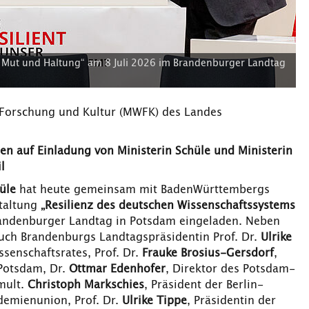
t Mut und Haltung“ am 8 Juli 2026 im Brandenburger Landtag
, Forschung und Kultur (MWFK) des Landes
 auf Einladung von Ministerin Schüle und Ministerin
l
üle
hat heute gemeinsam mit BadenWürttembergs
taltung
„Resilienz des deutschen Wissenschaftssystems
andenburger Landtag in Potsdam eingeladen. Neben
ch Brandenburgs Landtagspräsidentin Prof. Dr.
Ulrike
ssenschaftsrates, Prof. Dr.
Frauke Brosius-Gersdorf
,
 Potsdam, Dr.
Ottmar Edenhofer
, Direktor des Potsdam-
 mult.
Christoph Markschies
, Präsident der Berlin-
emienunion, Prof. Dr.
Ulrike Tippe
, Präsidentin der