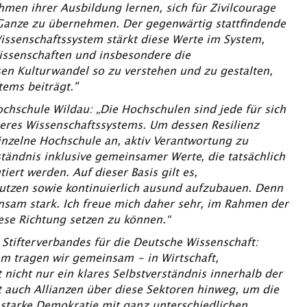
ahmen ihrer Ausbildung lernen, sich für Zivilcourage
Ganze zu übernehmen. Der gegenwärtig stattfindende
issenschaftssystem stärkt diese Werte im System,
Wissenschaften und insbesondere die
en Kulturwandel so zu verstehen und zu gestalten,
tems beiträgt."
ochschule Wildau:
„Die Hochschulen sind jede für sich
res Wissenschaftssystems. Um dessen Resilienz
inzelne Hochschule an, aktiv Verantwortung zu
tändnis inklusive gemeinsamer Werte, die tatsächlich
ert werden. Auf dieser Basis gilt es,
utzen sowie kontinuierlich ausund aufzubauen. Denn
insam stark. Ich freue mich daher sehr, im Rahmen der
ese Richtung setzen zu können.“
s Stifterverbandes für die Deutsche Wissenschaft:
em tragen wir gemeinsam – in Wirtschaft,
t nicht nur ein klares Selbstverständnis innerhalb der
 auch Allianzen über diese Sektoren hinweg, um die
 starke Demokratie mit ganz unterschiedlichen