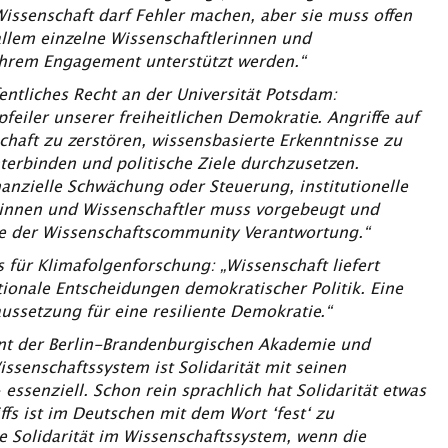
Wissenschaft darf Fehler machen, aber sie muss offen
llem einzelne Wissenschaftlerinnen und
ihrem Engagement unterstützt werden.“
fentliches Recht an der Universität Potsdam:
feiler unserer freiheitlichen Demokratie. Angriffe auf
schaft zu zerstören, wissensbasierte Erkenntnisse zu
erbinden und politische Ziele durchzusetzen.
nanzielle Schwächung oder Steuerung, institutionelle
erinnen und Wissenschaftler muss vorgebeugt und
re der Wissenschaftscommunity Verantwortung.“
s für Klimafolgenforschung: „Wissenschaft liefert
ationale Entscheidungen demokratischer Politik. Eine
aussetzung für eine resiliente Demokratie.“
ent der Berlin-Brandenburgischen Akademie und
issenschaftssystem ist Solidarität mit seinen
 essenziell. Schon rein sprachlich hat Solidarität etwas
iffs ist im Deutschen mit dem Wort ‘fest‘ zu
ie Solidarität im Wissenschaftssystem, wenn die