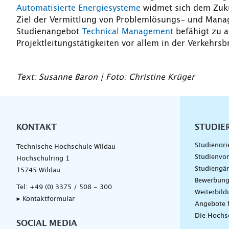
Automatisierte Energiesysteme
widmet sich dem Zuku
Ziel der Vermittlung von Problemlösungs- und Man
Studienangebot
Technical Management
befähigt zu 
Projektleitungstätigkeiten vor allem in der Verkehrsb
Text: Susanne Baron | Foto: Christine Krüger
KONTAKT
Unterna
STUDIE
Studienori
Technische Hochschule Wildau
Studienvor
Hochschulring 1
Studiengä
15745 Wildau
Bewerbun
Tel:
+49 (0) 3375 / 508 - 300
Weiterbil
▸ Kontaktformular
Angebote 
Die Hochs
SOCIAL MEDIA