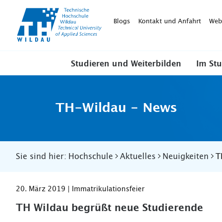
TH-
Wildau
Blogs
Kontakt und Anfahrt
Web
Studieren und Weiterbilden
Im St
TH-Wildau - News
Sie sind hier:
Hochschule
Aktuelles
Neuigkeiten
T
20. März 2019 | Immatrikulationsfeier
TH Wildau begrüßt neue Studierende