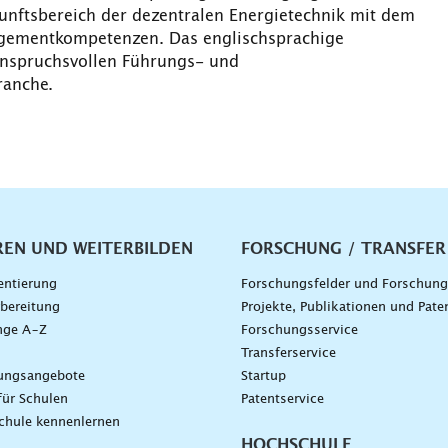
nftsbereich der dezentralen Energietechnik mit dem
agementkompetenzen. Das englischsprachige
anspruchsvollen Führungs- und
ranche.
vigation
REN UND WEITERBILDEN
FORSCHUNG / TRANSFER
entierung
Forschungsfelder und Forschun
bereitung
Projekte, Publikationen und Pate
nge A–Z
Forschungsservice
g
Transferservice
dungsangebote
Startup
für Schulen
Patentservice
chule kennenlernen
HOCHSCHULE