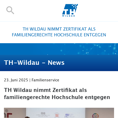
TH-
Wildau
STUDIEREN UND WEITERBILDEN
TH WILDAU NIMMT ZERTIFIKAT ALS
IM STUDIUM
FAMILIENGERECHTE HOCHSCHULE ENTGEGEN
FORSCHUNG UND TRANSFER
ALUMNI
HOCHSCHULE
TH-Wildau - News
INTERNATIONAL
BESCHÄFTIGTE
23. Juni 2025 | Familienservice
Blogs
Kontakt und Anfahrt
Webmail
Moodle
TH Wildau nimmt Zertifikat als
TH Online-Portal
Personensuche
English
familiengerechte Hochschule entgegen