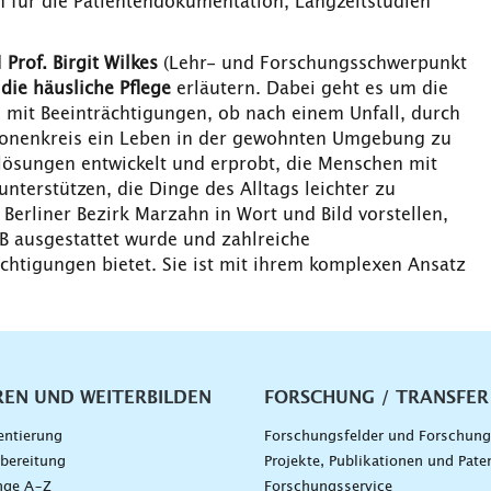
 für die Patientendokumentation, Langzeitstudien
d
Prof. Birgit Wilkes
(Lehr- und Forschungsschwerpunkt
die häusliche Pflege
erläutern. Dabei geht es um die
mit Beeinträchtigungen, ob nach einem Unfall, durch
ersonenkreis ein Leben in der gewohnten Umgebung zu
lösungen entwickelt und erprobt, die Menschen mit
nterstützen, die Dinge des Alltags leichter zu
Berliner Bezirk Marzahn in Wort und Bild vorstellen,
B ausgestattet wurde und zahlreiche
chtigungen bietet. Sie ist mit ihrem komplexen Ansatz
vigation
REN UND WEITERBILDEN
FORSCHUNG / TRANSFER
entierung
Forschungsfelder und Forschun
bereitung
Projekte, Publikationen und Pate
nge A–Z
Forschungsservice