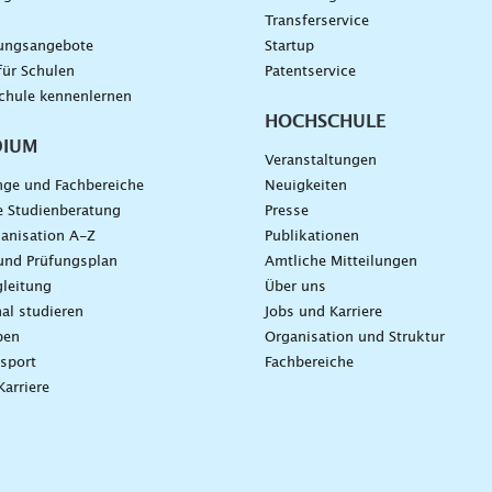
g
Transferservice
dungsangebote
Startup
für Schulen
Patentservice
chule kennenlernen
HOCHSCHULE
DIUM
Veranstaltungen
nge und Fachbereiche
Neuigkeiten
e Studienberatung
Presse
anisation A-Z
Publikationen
und Prüfungsplan
Amtliche Mitteilungen
leitung
Über uns
nal studieren
Jobs und Karriere
ben
Organisation und Struktur
sport
Fachbereiche
Karriere