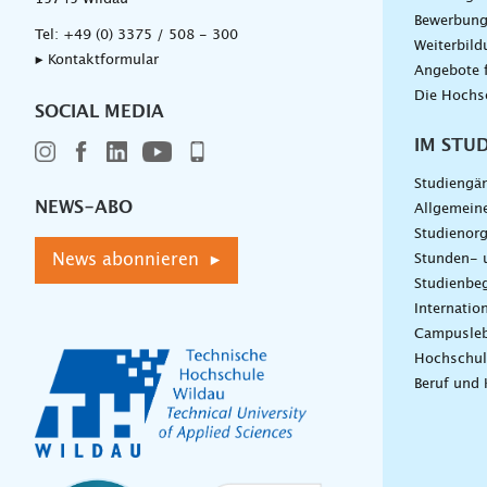
Bewerbun
Tel:
+49 (0) 3375 / 508 - 300
Weiterbil
▸ Kontaktformular
Angebote 
Die Hochs
SOCIAL MEDIA
IM STU
Studiengä
NEWS-ABO
Allgemein
Studienorg
News abonnieren ▸
Stunden- 
Studienbeg
Internatio
Campusle
Hochschul
Beruf und 