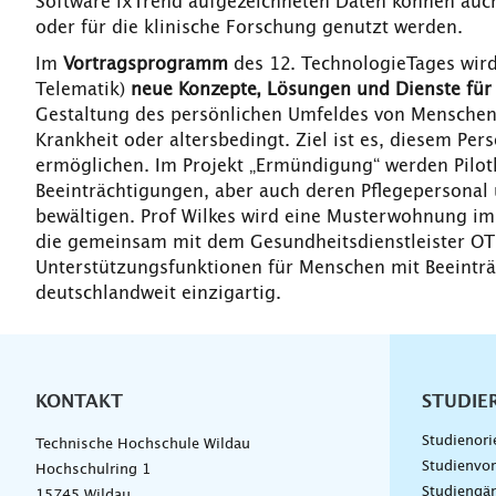
Software ixTrend aufgezeichneten Daten können auch
oder für die klinische Forschung genutzt werden.
Im
Vortragsprogramm
des 12. TechnologieTages wir
Telematik)
neue Konzepte, Lösungen und Dienste für 
Gestaltung des persönlichen Umfeldes von Menschen 
Krankheit oder altersbedingt. Ziel ist es, diesem P
ermöglichen. Im Projekt „Ermündigung“ werden Pilot
Beeinträchtigungen, aber auch deren Pflegepersonal u
bewältigen. Prof Wilkes wird eine Musterwohnung im 
die gemeinsam mit dem Gesundheitsdienstleister OT
Unterstützungsfunktionen für Menschen mit Beeinträ
deutschlandweit einzigartig.
KONTAKT
Unterna
STUDIE
Studienori
Technische Hochschule Wildau
Studienvor
Hochschulring 1
Studiengä
15745 Wildau