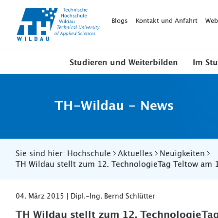
TH-
Wildau
Blogs
Kontakt und Anfahrt
Web
Studieren und Weiterbilden
Im St
TH-Wildau - News
Sie sind hier:
Hochschule
Aktuelles
Neuigkeiten
TH Wildau stellt zum 12. TechnologieTag Teltow am 
04. März 2015 | Dipl.-Ing. Bernd Schlütter
TH Wildau stellt zum 12. TechnologieTa