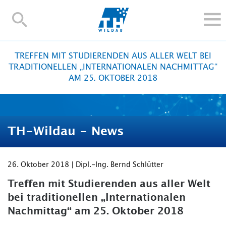
TH-
Wildau
STUDIEREN UND WEITERBILDEN
TREFFEN MIT STUDIERENDEN AUS ALLER WELT BEI
IM STUDIUM
TRADITIONELLEN „INTERNATIONALEN NACHMITTAG“
AM 25. OKTOBER 2018
FORSCHUNG UND TRANSFER
ALUMNI
HOCHSCHULE
TH-Wildau - News
INTERNATIONAL
BESCHÄFTIGTE
26. Oktober 2018 | Dipl.-Ing. Bernd Schlütter
Blogs
Kontakt und Anfahrt
Webmail
Moodle
TH Online-Portal
Personensuche
English
Treffen mit Studierenden aus aller Welt
bei traditionellen „Internationalen
Nachmittag“ am 25. Oktober 2018