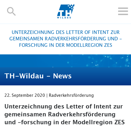
TH-
Wildau
STUDIEREN UND WEITERBILDEN
UNTERZEICHNUNG DES LETTER OF INTENT ZUR
IM STUDIUM
GEMEINSAMEN RADVERKEHRSFÖRDERUNG UND -
FORSCHUNG IN DER MODELLREGION ZES
FORSCHUNG UND TRANSFER
ALUMNI
HOCHSCHULE
TH-Wildau - News
INTERNATIONAL
BESCHÄFTIGTE
22. September 2020 | Radverkehrsförderung
Blogs
Kontakt und Anfahrt
Webmail
Moodle
TH Online-Portal
Personensuche
English
Unterzeichnung des Letter of Intent zur
gemeinsamen Radverkehrsförderung
und -forschung in der Modellregion ZES