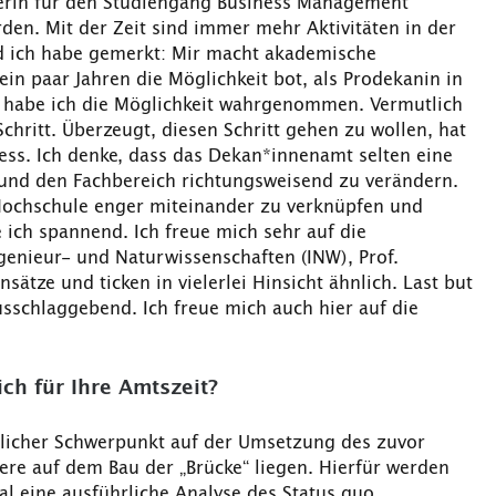
herin für den Studiengang Business Management
en. Mit der Zeit sind immer mehr Aktivitäten in der
 ich habe gemerkt: Mir macht akademische
ein paar Jahren die Möglichkeit bot, als Prodekanin in
 habe ich die Möglichkeit wahrgenommen. Vermutlich
hritt. Überzeugt, diesen Schritt gehen zu wollen, hat
ess. Ich denke, dass das Dekan*innenamt selten eine
 und den Fachbereich richtungsweisend zu verändern.
 Hochschule enger miteinander zu verknüpfen und
 ich spannend. Ich freue mich sehr auf die
nieur- und Naturwissenschaften (INW), Prof.
sätze und ticken in vielerlei Hinsicht ähnlich. Last but
usschlaggebend. Ich freue mich auch hier auf die
ch für Ihre Amtszeit?
tlicher Schwerpunkt auf der Umsetzung des zuvor
re auf dem Bau der „Brücke“ liegen. Hierfür werden
l eine ausführliche Analyse des Status quo