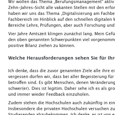
Wir wollen das Thema „Berufungsmanagement“ aktiv 
Zehn-Jahres-Sicht alle vakanten Stellen mit den erfo
haben wir uns das Thema „Digitalisierung am Fachber
Fachbereich im Hinblick auf den schnellen digitalen W
Bereiche Lehre, Prüfungen, aber auch Forschung und 
Vier Jahre Amtszeit klingen zunächst lang. Mein Gefü
den oben genannten Schwerpunkten viel vorgenommen 
positive Bilanz ziehen zu können.
Welche Herausforderungen sehen Sie für Ih
Ich denke, dass die zuvor genannten Ziele alle ihre 
vergessen dürfen wir, dass bei aller Begeisterung 
betroffen sind. Es gibt Menschen, denen Veränderung
schwer(er). Dies ist legitim. Daher sehe ich es als g
und immer wieder Feedback einzuholen.
Zudem stehen die Hochschulen auch zukünftig in ei
Insbesondere die privaten Hochschulen versuchen zu
Studierenden abzubekommen. Ich denke, es ist von es