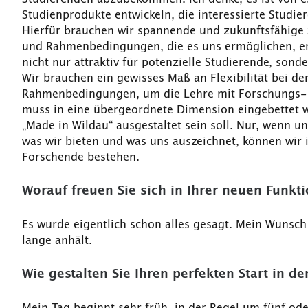
Studienprodukte entwickeln, die interessierte Studie
Hierfür brauchen wir spannende und zukunftsfähige
und Rahmenbedingungen, die es uns ermöglichen, er
nicht nur attraktiv für potenzielle Studierende, sond
Wir brauchen ein gewisses Maß an Flexibilität bei d
Rahmenbedingungen, um die Lehre mit Forschungs- 
muss in eine übergeordnete Dimension eingebettet w
„Made in Wildau“ ausgestaltet sein soll. Nur, wenn uns
was wir bieten und was uns auszeichnet, können wi
Forschende bestehen.
Worauf freuen Sie sich in Ihrer neuen Funkt
Es wurde eigentlich schon alles gesagt. Mein Wunsch 
lange anhält.
Wie gestalten Sie Ihren perfekten Start in de
Mein Tag beginnt sehr früh, in der Regel um fünf od