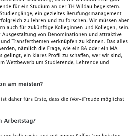
rende für ein Studium an der TH Wildau begeistern.
 Studiengänge, ein gezieltes Berufungsmanagement
folgreich zu lehren und zu forschen. Wir müssen aber
ern auch für zukünftige Kolleginnen und Kollegen, sein.
er Ausgestaltung von Denominationen und attraktive
und Transferthemen verknüpfen zu können. Das alles
erden, nämlich die Frage, wie ein BA oder ein MA
 gelingt, ein klares Profil zu schaffen, wer wir sind,
r im Wettbewerb um Studierende, Lehrende und
ion am meisten?
ist daher fürs Erste, dass die (Vor-)Freude möglichst
n Arbeitstag?
er um halb sechs und mit einem Kaffee (am liebsten