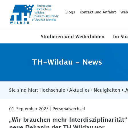
TH-
Wildau
Blogs
Kontakt und Anfahrt
Web
Studieren und Weiterbilden
Im St
TH-Wildau - News
Sie sind hier:
Hochschule
Aktuelles
Neuigkeiten
„
01. September 2025 | Personalwechsel
„Wir brauchen mehr Interdisziplinarität“ 
neue Dekanin der TH Wildau vor