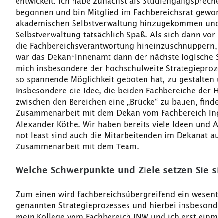
entwickelt. Ich habe zunächst als Studiengangsprec
begonnen und bin Mitglied im Fachbereichsrat geword
akademischen Selbstverwaltung hinzugekommen und
Selbstverwaltung tatsächlich Spaß. Als sich dann vor 
die Fachbereichsverantwortung hineinzuschnuppern,
war das Dekan*innenamt dann der nächste logische Sc
mich insbesondere der hochschulweite Strategieproz
so spannende Möglichkeit geboten hat, zu gestalten
Insbesondere die Idee, die beiden Fachbereiche der
zwischen den Bereichen eine „Brücke“ zu bauen, finde
Zusammenarbeit mit dem Dekan vom Fachbereich Inge
Alexander Köthe. Wir haben bereits viele Ideen und An
not least sind auch die Mitarbeitenden im Dekanat a
Zusammenarbeit mit dem Team.
Welche Schwerpunkte und Ziele setzen Sie si
Zum einen wird fachbereichsübergreifend ein wesen
genannten Strategieprozesses und hierbei insbesonde
mein Kollege vom Fachbereich INW und ich erst einma