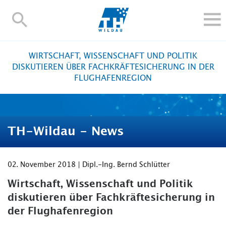
TH-
Wildau
STUDIEREN UND WEITERBILDEN
WIRTSCHAFT, WISSENSCHAFT UND POLITIK
IM STUDIUM
DISKUTIEREN ÜBER FACHKRÄFTESICHERUNG IN DER
FLUGHAFENREGION
FORSCHUNG UND TRANSFER
ALUMNI
HOCHSCHULE
TH-Wildau - News
INTERNATIONAL
BESCHÄFTIGTE
02. November 2018 | Dipl.-Ing. Bernd Schlütter
Blogs
Kontakt und Anfahrt
Webmail
Moodle
TH Online-Portal
Personensuche
English
Wirtschaft, Wissenschaft und Politik
diskutieren über Fachkräftesicherung in
der Flughafenregion