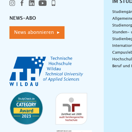
IM STU
Studiengä
NEWS-ABO
Allgemein
Studienorg
News abonnieren ▸
Stunden- 
Studienbeg
Internatio
Campusle
Hochschul
Beruf und 