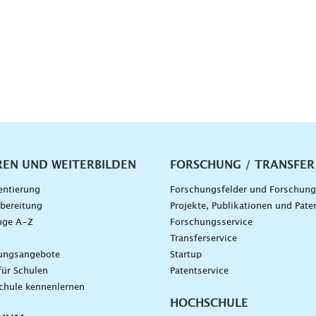
vigation
REN UND WEITERBILDEN
FORSCHUNG / TRANSFER
entierung
Forschungsfelder und Forschun
bereitung
Projekte, Publikationen und Pate
nge A–Z
Forschungsservice
g
Transferservice
dungsangebote
Startup
für Schulen
Patentservice
chule kennenlernen
HOCHSCHULE