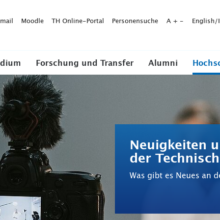
mail
Moodle
TH Online-Portal
Personensuche
A
+
-
English/
udium
Forschung und Transfer
Alumni
Hochs
Neuigkeiten u
der Technisc
Was gibt es Neues an d