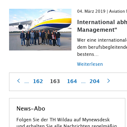
04. März 2019 | Aviatio
International ab
Management“
Wer eine international
dem berufsbegleitend
bestens…
Weiterlesen
162
163
164
204
....
....
Vorherige
Nächst
News-Abo
Folgen Sie der TH Wildau auf Mynewsdesk
und erhalten Sie alle Nachrichten regelmäßig