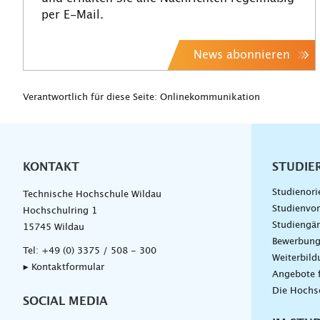
per E-Mail.
News abonnieren
Verantwortlich für diese Seite: Onlinekommunikation
KONTAKT
Unterna
STUDIE
Studienori
Technische Hochschule Wildau
Studienvor
Hochschulring 1
Studiengä
15745 Wildau
Bewerbun
Tel:
+49 (0) 3375 / 508 - 300
Weiterbil
▸ Kontaktformular
Angebote 
Die Hochs
SOCIAL MEDIA