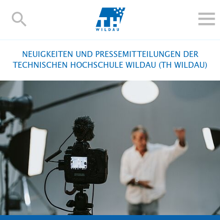
TH-
Wildau
STUDIEREN UND WEITERBILDEN
NEUIGKEITEN UND PRESSEMITTEILUNGEN DER
IM STUDIUM
TECHNISCHEN HOCHSCHULE WILDAU (TH WILDAU)
FORSCHUNG UND TRANSFER
ALUMNI
HOCHSCHULE
INTERNATIONAL
BESCHÄFTIGTE
Blogs
Kontakt und Anfahrt
Webmail
Moodle
TH Online-Portal
Personensuche
English