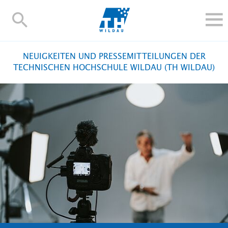
TH-
Wildau
STUDIEREN UND WEITERBILDEN
NEUIGKEITEN UND PRESSEMITTEILUNGEN DER
IM STUDIUM
TECHNISCHEN HOCHSCHULE WILDAU (TH WILDAU)
FORSCHUNG UND TRANSFER
ALUMNI
HOCHSCHULE
INTERNATIONAL
BESCHÄFTIGTE
Blogs
Kontakt und Anfahrt
Webmail
Moodle
TH Online-Portal
Personensuche
English