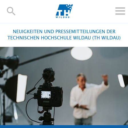
TH-
Wildau
STUDIEREN UND WEITERBILDEN
NEUIGKEITEN UND PRESSEMITTEILUNGEN DER
IM STUDIUM
TECHNISCHEN HOCHSCHULE WILDAU (TH WILDAU)
FORSCHUNG UND TRANSFER
ALUMNI
HOCHSCHULE
INTERNATIONAL
BESCHÄFTIGTE
Blogs
Kontakt und Anfahrt
Webmail
Moodle
TH Online-Portal
Personensuche
English